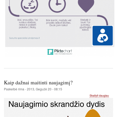
Kaip dažnai maitinti naujagimį?
Paskelbė
rima
-
2013, Gegužė 20 - 08:15
apie
Skaityti daugiau
Kaip
dažnai
maitint
nauja