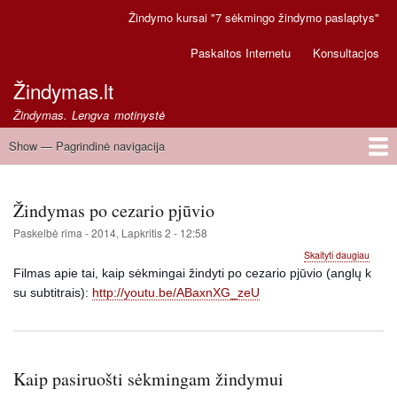
Pereiti
Žindymo kursai "7 sėkmingo žindymo paslaptys"
Secondary
į
links
pagrindinį
Paskaitos Internetu
Konsultacjos
turinį
Žindymas.lt
Žindymas. Lengva motinystė
Show — Pagrindinė navigacija
Pagrindinė
navigacija
Pirmas
Greitoji pagalba
Žindymas po cezario pjūvio
Paskelbė
rima
-
2014, Lapkritis 2 - 12:58
apie
Skaityti daugiau
Žindy
Filmas apie tai, kaip sėkmingai žindyti po cezario pjūvio (anglų k
po
su subtitrais):
http://youtu.be/ABaxnXG_zeU
cezari
pjūvio
Kaip pasiruošti sėkmingam žindymui