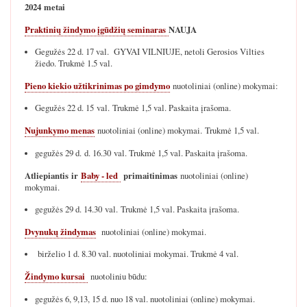
2024 metai
Praktinių žindymo įgūdžių seminaras
NAUJA
Gegužės 22 d. 17 val. GYVAI VILNIUJE, netoli Gerosios Vilties
žiedo. Trukmė 1.5 val.
Pieno kiekio užtikrinimas po gimdymo
nuotoliniai (online) mokymai:
Gegužės 22 d. 15 val. Trukmė 1,5 val. Paskaita įrašoma.
Nujunkymo menas
nuotoliniai (online) mokymai. Trukmė 1,5 val.
gegužės 29 d. d. 16.30 val. Trukmė 1,5 val. Paskaita įrašoma.
Atliepiantis ir
Baby - led
primaitinimas
nuotoliniai (online)
mokymai.
gegužės 29 d. 14.30 val. Trukmė 1,5 val. Paskaita įrašoma.
Dvynukų žindymas
nuotoliniai (online) mokymai.
birželio 1 d. 8.30 val. nuotoliniai mokymai. Trukmė 4 val.
Žindymo kursai
nuotoliniu būdu:
gegužės 6, 9,13, 15 d. nuo 18 val. nuotoliniai (online) mokymai.