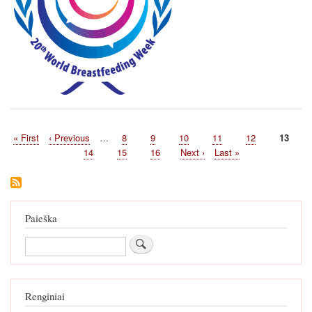
ateitį!
First
« First
Previous
‹ Previous
…
Page
8
Page
9
Page
10
Page
11
Page
12
Current
13
Pagination
page
page
page
Page
14
Page
15
Page
16
Next
Next ›
Last
Last »
page
page
Paieška
Paieška
Renginiai