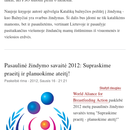
Naujoje knygoje autorė apžvelgia Katalikų bažnyčios požiūrį į žindymą -
kuo Bažnyčiai yra svarbus žindymas. Ši dalis bus įdomi ne tik katalikėms
mamoms, bet ir pasaulietėms, vertinant Lietuvoje ir pasaulyje
pasitaikančius viešumoje žindančių mamų išstūmimus iš visuomenės ir
viešosios erdvės.
Pasaulinė žindymo savaitė 2012: Supraskime
praeitį ir planuokime ateitį!
Paskelbė
rima
-
2012, Sausis 16 - 21:21
apie
Skaityti daugiau
Pasaul
World Aliance for
žindy
Breastfeeding Action
pasklebė
savait
2012 metų pasaulinės žindymo
2012:
Supra
savaitės temą "Supraskime
praeitį
praeitį - planuokime ateitį!"
ir
planu