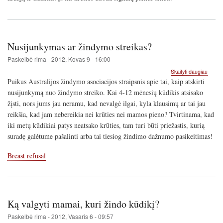
Nusijunkymas ar žindymo streikas?
Paskelbė
rima
-
2012, Kovas 9 - 16:00
apie
Skaityti daugiau
Nusij
Puikus Australijos žindymo asociacijos straipsnis apie tai, kaip atskirti
ar
nusijunkymą nuo žindymo streiko. Kai 4-12 mėnesių kūdikis atsisako
žindy
žįsti, nors jums jau neramu, kad nevalgė ilgai, kyla klausimų ar tai jau
streik
reikšia, kad jam nebereikia nei krūties nei mamos pieno? Tvirtinama, kad
iki metų kūdikiai patys neatsako krūties, tam turi būti priežastis, kurią
suradę galėtume pašalinti arba tai tiesiog žindimo dažnumo pasikeitimas!
Breast refusal
Ką valgyti mamai, kuri žindo kūdikį?
Paskelbė
rima
-
2012, Vasaris 6 - 09:57