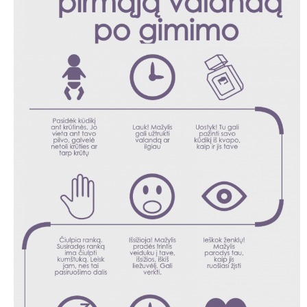
po
gimim