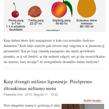
Kaip dažnai duoti žįsti naujagimiui ir koks yra normalus žindymo
dažnumas? Kiek laiko mažylis gali ištverti tarp valgymų ir ar įmanoma jį
permaitinti? Kai po trijų valandų naujagimis dar atpila apvirškinto
pienuko, ar jį vėl žindyti, ar dar neduoti valgyti, nes gi dar nesuvirškintas
tas maistas, kurį suvalgė? Ar nesugadinsiu skrandžio dažnu žindymu?
Kaip išvengti mišinio ligoninėje. Priešpienio
ištraukimas nėštumo metu
Paskelbė
rima
-
2013, Gegužė 11 - 13:32
apie
Skaityti daugiau
Kaip
Nors daugeliui mamų ir gydytojų ši idėja
išvengt