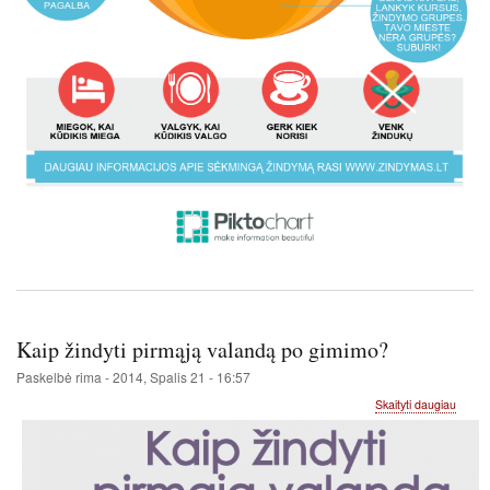
Kaip žindyti pirmąją valandą po gimimo?
Paskelbė
rima
-
2014, Spalis 21 - 16:57
apie
Skaityti daugiau
Kaip
žindyti
pirmąj
valan