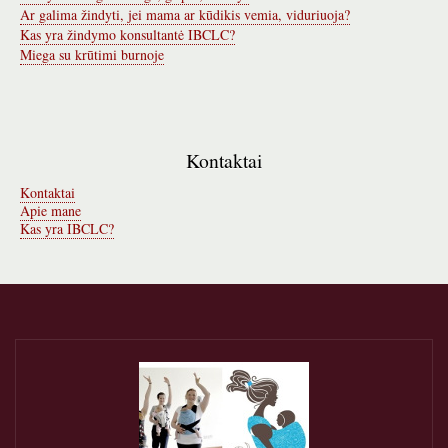
Ar galima žindyti, jei mama ar kūdikis vemia, viduriuoja?
Kas yra žindymo konsultantė IBCLC?
Miega su krūtimi burnoje
Kontaktai
Kontaktai
Apie mane
Kas yra IBCLC?