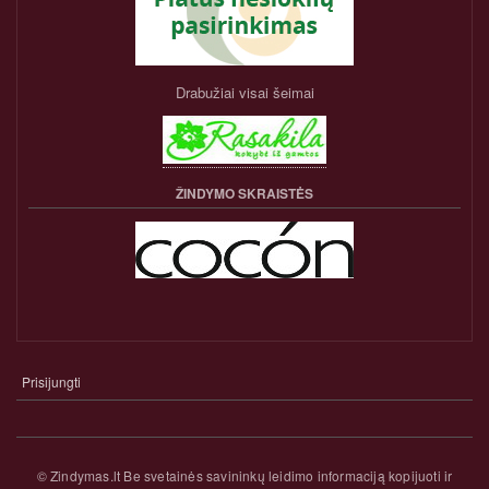
Drabužiai visai šeimai
ŽINDYMO SKRAISTĖS
Prisijungti
NARIO
PASKYROS
MENIU
© Zindymas.lt Be svetainės savininkų leidimo informaciją kopijuoti ir