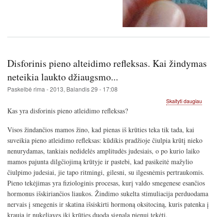
Disforinis pieno alteidimo refleksas. Kai žindymas
neteikia laukto džiaugsmo...
Paskelbė
rima
-
2013, Balandis 29 - 17:08
apie
Skaityti daugiau
Disfori
Kas yra disforinis pieno atleidimo refleksas?
pieno
alteid
Visos žindančios mamos žino, kad pienas iš krūties teka tik tada, kai
reflek
suveikia pieno atleidimo refleksas: kūdikis pradžioje čiulpia krūtį nieko
Kai
žindy
nenurydamas, tankiais nedidelės amplitudės judesiais, o po kurio laiko
neteik
mamos pajunta dilgčiojimą krūtyje ir pastebi, kad pasikeitė mažylio
laukto
čiulpimo judesiai, jie tapo ritmingi, gilesni, su ilgesnėmis pertraukomis.
džiaug
Pieno tekėjimas yra fiziologinis procesas, kurį valdo smegenese esančios
hormonus išskiriančios liaukos. Žindimo sukelta stimuliacija perduodama
nervais į smegenis ir skatina išsiskirti hormoną oksitociną, kuris patenka į
kraują ir nukeliavęs iki krūties duoda signalą pienui tekėti.