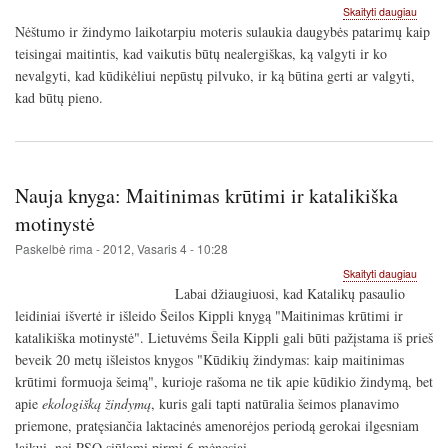
apie
Skaityti daugiau
Ką
Nėštumo ir žindymo laikotarpiu moteris sulaukia daugybės patarimų kaip
valgyti
teisingai maitintis, kad vaikutis būtų nealergiškas, ką valgyti ir ko
mamai
nevalgyti, kad kūdikėliui nepūstų pilvuko, ir ką būtina gerti ar valgyti,
kuri
žindo
kad būtų pieno.
kūdikį
Nauja knyga: Maitinimas krūtimi ir katalikiška
motinystė
Paskelbė
rima
-
2012, Vasaris 4 - 10:28
apie
Skaityti daugiau
Nauja
Labai džiaugiuosi, kad Katalikų pasaulio
knyga:
leidiniai išvertė ir išleido Šeilos Kippli knygą "Maitinimas krūtimi ir
Maitin
katalikiška motinystė". Lietuvėms Šeila Kippli gali būti pažįstama iš prieš
krūtimi
ir
beveik 20 metų išleistos knygos "Kūdikių žindymas: kaip maitinimas
katalik
krūtimi formuoja šeimą", kurioje rašoma ne tik apie kūdikio žindymą, bet
motiny
apie
ekologišką žindymą
, kuris gali tapti natūralia šeimos planavimo
priemone, pratęsiančia laktacinės amenorėjos periodą gerokai ilgesniam
laikui, nei PSO siūlomi pirmi 6 mėnesiai.