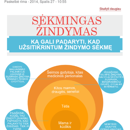
Paskelbė
rima
-
2014, Spalis 27 - 10:55
apie
Skaityti daugiau
Kaip
pasiru
sėkmi
žindym