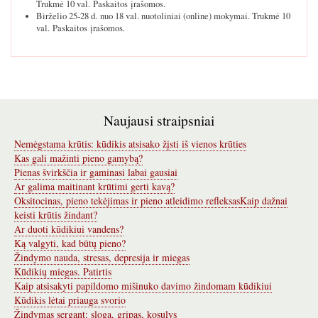
Trukmė 10 val. Paskaitos įrašomos.
Birželio 25-28 d. nuo 18 val. nuotoliniai (online) mokymai. Trukmė 10
val. Paskaitos įrašomos.
Naujausi straipsniai
Nemėgstama krūtis: kūdikis atsisako žįsti iš vienos krūties
Kas gali mažinti pieno gamybą?
Pienas švirkščia ir gaminasi labai gausiai
Ar galima maitinant krūtimi gerti kavą?
Oksitocinas, pieno tekėjimas ir pieno atleidimo refleksas
Kaip dažnai
keisti krūtis žindant?
Ar duoti kūdikiui vandens?
Ką valgyti, kad būtų pieno?
Žindymo nauda, stresas, depresija ir miegas
Kūdikių miegas. Patirtis
Kaip atsisakyti papildomo mišinuko davimo žindomam kūdikiui
Kūdikis lėtai priauga svorio
Žindymas sergant: sloga, gripas, kosulys