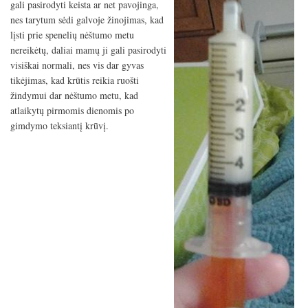
gali pasirodyti keista ar net pavojinga,
mišini
nes tarytum sėdi galvoje žinojimas, kad
ligonin
Priešp
lįsti prie spenelių nėštumo metu
ištrau
nereikėtų, daliai mamų ji gali pasirodyti
nėštu
visiškai normali, nes vis dar gyvas
metu
tikėjimas, kad krūtis reikia ruošti
žindymui dar nėštumo metu, kad
atlaikytų pirmomis dienomis po
gimdymo teksiantį krūvį.