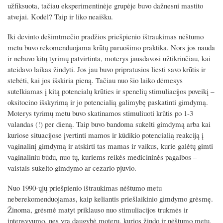
užfiksuota, tačiau eksperimentinėje grupėje buvo dažnesni mastito
atvejai. Kodėl? Taip ir liko neaišku.
Iki devinto dešimtmečio pradžios priešpienio ištraukimas nėštumo
metu buvo rekomenduojama krūtų paruošimo praktika. Nors jos nauda
ir nebuvo kitų tyrimų patvirtinta, moterys jausdavosi užtikrinčiau, kai
ateidavo laikas žindyti. Jos jau buvo pripratusios liesti savo krūtis ir
stebėti, kai jos išskiria pieną. Tačiau nuo šio laiko dėmesys
sutelkiamas į kitą potencialų krūties ir spenelių stimuliacijos poveikį –
oksitocino išskyrimą ir jo potencialią galimybę paskatinti gimdymą.
Moterys tyrimų metu buvo skatinamos stimuliuoti krūtis po 1-3
valandas (!) per dieną. Taip buvo bandoma sukelti gimdymą arba kai
kuriose situacijose įvertinti mamos ir kūdikio potencialią reakciją į
vaginalinį gimdymą ir atskirti tas mamas ir vaikus, kurie galėtų gimti
vaginaliniu būdu, nuo tų, kuriems reikės medicininės pagalbos –
vaistais sukelto gimdymo ar cezario pjūvio.
Nuo 1990-ųjų priešpienio ištraukimas nėštumo metu
neberekomenduojamas, kaip keliantis priešlaikinio gimdymo grėsmę.
Žinoma, grėsmė matyt priklauso nuo stimuliacijos trukmės ir
intensyvumo, nes yra daugybė moterų, kurios žindo ir nėštumo metu,