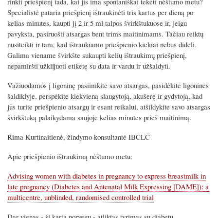
rinkti priešpienį tada, kai jis ima spontaniškai tekėti nėštumo metu?
Specialistė pataria priešpienį ištraukinėti tris kartus per dieną po
kelias minutes, kaupti jį 2 ir 5 ml talpos švirkštukuose ir, jeigu
pavyksta, pasiruošti atsargas bent trims maitinimams. Tačiau reiktų
nusiteikti ir tam, kad ištraukiamo priešpienio kiekiai nebus dideli.
Galima viename švirkšte sukaupti kelių ištraukimų priešpienį,
nepamiršti užklijuoti etiketę su data ir vardu ir užšaldyti.
Važiuodamos į ligoninę pasiimkite savo atsargas, pasidėkite ligoninės
šaldiklyje, perspėkite kiekvieną slaugytoją, akušerę ir gydytoją, kad
jūs turite priešpienio atsargų ir esant reikalui, atšildykite savo atsargas
švirkštuką palaikydama saujoje kelias minutes prieš maitinimą.
Rima Kurtinaitienė, žindymo konsultantė IBCLC
Apie priešpienio ištraukimą nėštumo metu:
Advising women with diabetes in pregnancy to express breastmilk in
late pregnancy (Diabetes and Antenatal Milk Expressing [DAME]): a
multicentre, unblinded, randomised controlled trial
Dar vienas - šį kartą norvegų - atliktas tyrimas su diabetu