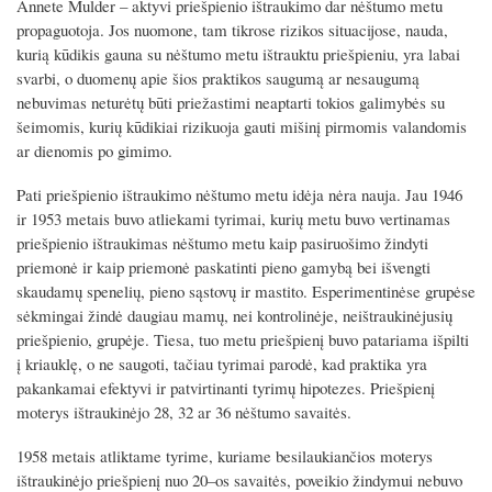
Annete Mulder – aktyvi priešpienio ištraukimo dar nėštumo metu
propaguotoja. Jos nuomone, tam tikrose rizikos situacijose, nauda,
kurią kūdikis gauna su nėštumo metu ištrauktu priešpieniu, yra labai
svarbi, o duomenų apie šios praktikos saugumą ar nesaugumą
nebuvimas neturėtų būti priežastimi neaptarti tokios galimybės su
šeimomis, kurių kūdikiai rizikuoja gauti mišinį pirmomis valandomis
ar dienomis po gimimo.
Pati priešpienio ištraukimo nėštumo metu idėja nėra nauja. Jau 1946
ir 1953 metais buvo atliekami tyrimai, kurių metu buvo vertinamas
priešpienio ištraukimas nėštumo metu kaip pasiruošimo žindyti
priemonė ir kaip priemonė paskatinti pieno gamybą bei išvengti
skaudamų spenelių, pieno sąstovų ir mastito. Esperimentinėse grupėse
sėkmingai žindė daugiau mamų, nei kontrolinėje, neištraukinėjusių
priešpienio, grupėje. Tiesa, tuo metu priešpienį buvo patariama išpilti
į kriauklę, o ne saugoti, tačiau tyrimai parodė, kad praktika yra
pakankamai efektyvi ir patvirtinanti tyrimų hipotezes. Priešpienį
moterys ištraukinėjo 28, 32 ar 36 nėštumo savaitės.
1958 metais atliktame tyrime, kuriame besilaukiančios moterys
ištraukinėjo priešpienį nuo 20–os savaitės, poveikio žindymui nebuvo