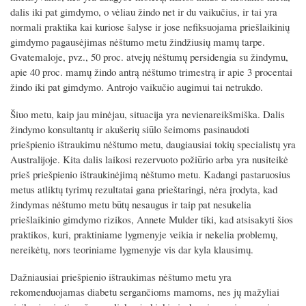
dalis iki pat gimdymo, o vėliau žindo net ir du vaikučius, ir tai yra
normali praktika kai kuriose šalyse ir jose nefiksuojama priešlaikinių
gimdymo pagausėjimas nėštumo metu žindžiusių mamų tarpe.
Gvatemaloje, pvz., 50 proc. atvejų nėštumų persidengia su žindymu,
apie 40 proc. mamų žindo antrą nėštumo trimestrą ir apie 3 procentai
žindo iki pat gimdymo. Antrojo vaikučio augimui tai netrukdo.
Šiuo metu, kaip jau minėjau, situacija yra nevienareikšmiška. Dalis
žindymo konsultantų ir akušerių siūlo šeimoms pasinaudoti
priešpienio ištraukimu nėštumo metu, daugiausiai tokių specialistų yra
Australijoje. Kita dalis laikosi rezervuoto požiūrio arba yra nusiteikė
prieš priešpienio ištraukinėjimą nėštumo metu. Kadangi pastaruosius
metus atliktų tyrimų rezultatai gana prieštaringi, nėra įrodyta, kad
žindymas nėštumo metu būtų nesaugus ir taip pat nesukelia
priešlaikinio gimdymo rizikos, Annete Mulder tiki, kad atsisakyti šios
praktikos, kuri, praktiniame lygmenyje veikia ir nekelia problemų,
nereikėtų, nors teoriniame lygmenyje vis dar kyla klausimų.
Dažniausiai priešpienio ištraukimas nėštumo metu yra
rekomenduojamas diabetu sergančioms mamoms, nes jų mažyliai