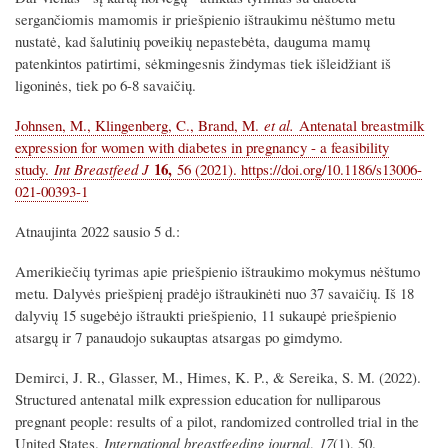
sergančiomis mamomis ir priešpienio ištraukimu nėštumo metu
nustatė, kad šalutinių poveikių nepastebėta, dauguma mamų
patenkintos patirtimi, sėkmingesnis žindymas tiek išleidžiant iš
ligoninės, tiek po 6-8 savaičių.
Johnsen, M., Klingenberg, C., Brand, M.
et al.
Antenatal breastmilk
expression for women with diabetes in pregnancy - a feasibility
16,
study.
Int Breastfeed J
56 (2021). https://doi.org/10.1186/s13006-
021-00393-1
Atnaujinta 2022 sausio 5 d.:
Amerikiečių tyrimas apie priešpienio ištraukimo mokymus nėštumo
metu. Dalyvės priešpienį pradėjo ištraukinėti nuo 37 savaičių. Iš 18
dalyvių 15 sugebėjo ištraukti priešpienio, 11 sukaupė priešpienio
atsargų ir 7 panaudojo sukauptas atsargas po gimdymo.
Demirci, J. R., Glasser, M., Himes, K. P., & Sereika, S. M. (2022).
Structured antenatal milk expression education for nulliparous
pregnant people: results of a pilot, randomized controlled trial in the
United States.
International breastfeeding journal
,
17
(1), 50.