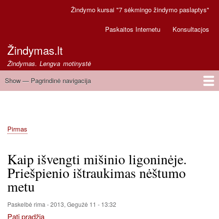
Pereiti
Žindymo kursai "7 sėkmingo žindymo paslaptys"
Secondary
į
links
pagrindinį
Paskaitos Internetu
Konsultacjos
turinį
Žindymas.lt
Žindymas. Lengva motinystė
Show — Pagrindinė navigacija
Pagrindinė
navigacija
Pirmas
Greitoji pagalba
Pirmas
Kelias
Kaip išvengti mišinio ligoninėje.
Priešpienio ištraukimas nėštumo
metu
Paskelbė
rima
-
2013, Gegužė 11 - 13:32
Pati pradžia