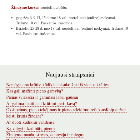
Žindymo kursai
nuotoliniu būdu:
gegužės 6, 9,13, 15 d. nuo 18 val. nuotoliniai (online) mokymai.
Trukmė 10 val. Paskaitos įrašomos.
Birželio 25-28 d. nuo 18 val. nuotoliniai (online) mokymai. Trukmė 10
val. Paskaitos įrašomos.
Naujausi straipsniai
Nemėgstama krūtis: kūdikis atsisako žįsti iš vienos krūties
Kas gali mažinti pieno gamybą?
Pienas švirkščia ir gaminasi labai gausiai
Ar galima maitinant krūtimi gerti kavą?
Oksitocinas, pieno tekėjimas ir pieno atleidimo refleksas
Kaip dažnai
keisti krūtis žindant?
Ar duoti kūdikiui vandens?
Ką valgyti, kad būtų pieno?
Žindymo nauda, stresas, depresija ir miegas