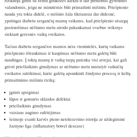
rizikuoja gimti su žemu gliukozės kiekiu ir dar pirmomis gyvenimo
valandomis, jeigu ne minutėmis būti primaitinti mišiniu. Priešpienio
nauda yra tokia didelė, o mišinio žala tikriausiai dar didesnė,
ypatingai diabetu sergančių mamų vaikams, kad priešpienio atsargų
pasiruošimas nėštumo metu atrodo pakankamai svarbus veiksnys
siekiant geresnės vaikų sveikatos.
Tačiau diabetu sergančios mamos nėra vienintelės, kurių vaikams
priešpienio ištraukimas ir kaupimas nėštumo metu galėtų būti
naudingas. Į tokių mamų ir vaikų tarpą patenka visi atvejai, kai gali
grėsti priešlaikinis gimdymas ar nėštumo metu nustatyti vaikučių
sveikatos sutrikimai, kurie galėtų apsunkinti žindymo procesą ir keltų
primaitinimo mišiniu riziką:
įgimti apsigimai
lūpos ir gomurio sklaidos defektai
priešlaikinis gimdymas
vaisiaus augimo sulėtėjimas
šeimoje esanti karvės pieno netoleravimo istorija ar uždegiminė
žarnyno liga (inflamatory bowel desease)