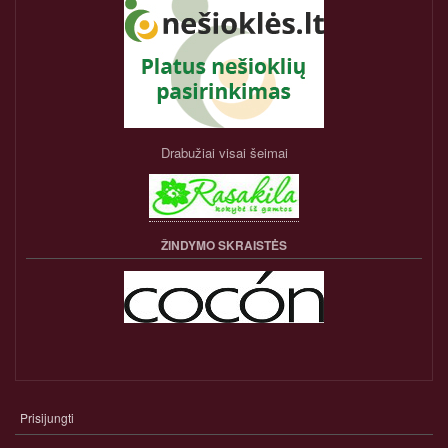
Drabužiai visai šeimai
ŽINDYMO SKRAISTĖS
Prisijungti
NARIO
PASKYROS