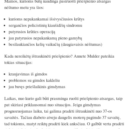
Mamos, kurioms būtų naudinga pasiruošti priešpienio atsargas
nėštumo metu yra šios:
kurioms nepakankamai išsivysčiusios krūtys
sergančios policistinių kiaušidžių sindromu
patyrusios krūties operaciją
jau patyrusios nepakankamą pieno gamybą
besilaukiančios kelių vaikučių (daugiavaisis nėštumas)
Kada nereikėtų ištraukinėti priešpienio? Annete Mulder pateikia
tokias situacijas:
kraujavimas iš gimdos
problemos su gimdos kakleliu
jau buvęs priešlaikinis gimdymas
Laikas, nuo kurio gali būti prasminga ruošti priešpienio atsargas, taip
pat skiriasi priklausomai nuo situacijos. Jeigu gimdymas
prognozuojamas laiku, tai galima pradėti ištraukinėti nuo 37-os
savaitės. Tačiau diabeto atveju daugelis moterų pagimdo 37 savaitę,
tad tokioms, matyt reiktų pradėti kiek anksčiau. O galbūt verta pradėti