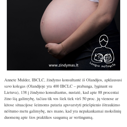
Annete Mulder, IBCLC, žindymo konsultantė iš Olandijos, apklaususi
savo kolegas (Olandijoje yra 400 IBCLC – prabanga, lyginant su
Lietuva), 138 į žindymo konsultantus, nustatė, kad apie 88 procentai
žino šią galimybę, tačiau tik vos šiek tiek virš 50 proc. jų vienose ar
kitose situacijose šeimoms pataria apsvarstyti priešpienio ištraukimo
nėštumo metu galimybę, nes mano, kad yra nepakankamai mokslinių
duomenų apie šios praktikos saugumą ar vertingumą.