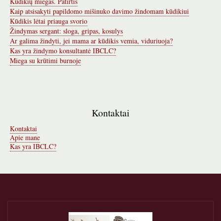
Kūdikių miegas. Patirtis
Kaip atsisakyti papildomo mišinuko davimo žindomam kūdikiui
Kūdikis lėtai priauga svorio
Žindymas sergant: sloga, gripas, kosulys
Ar galima žindyti, jei mama ar kūdikis vemia, viduriuoja?
Kas yra žindymo konsultantė IBCLC?
Miega su krūtimi burnoje
Kontaktai
Kontaktai
Apie mane
Kas yra IBCLC?