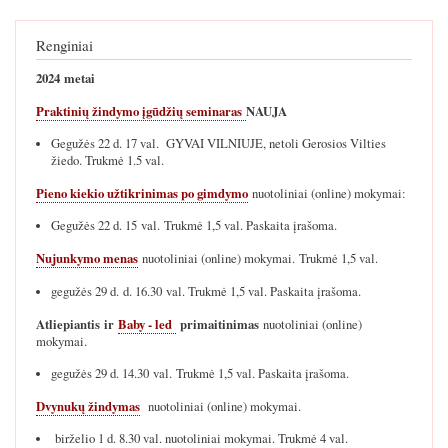
Renginiai
2024 metai
Praktinių žindymo įgūdžių seminaras
NAUJA
Gegužės 22 d. 17 val. GYVAI VILNIUJE, netoli Gerosios Vilties
žiedo. Trukmė 1.5 val.
Pieno kiekio užtikrinimas po gimdymo
nuotoliniai (online) mokymai:
Gegužės 22 d. 15 val. Trukmė 1,5 val. Paskaita įrašoma.
Nujunkymo menas
nuotoliniai (online) mokymai. Trukmė 1,5 val.
gegužės 29 d. d. 16.30 val. Trukmė 1,5 val. Paskaita įrašoma.
Atliepiantis ir
Baby - led
primaitinimas
nuotoliniai (online)
mokymai.
gegužės 29 d. 14.30 val. Trukmė 1,5 val. Paskaita įrašoma.
Dvynukų žindymas
nuotoliniai (online) mokymai.
birželio 1 d. 8.30 val. nuotoliniai mokymai. Trukmė 4 val.