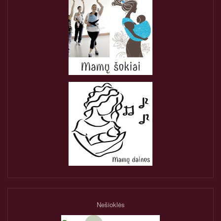
Nešioklės