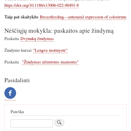
https://doi.org/10.1186/s13006-022-00491-8
Taip pat skaitykite
Breastfeeding—antenatal expression of colostrum
Nėščiųjų mokykla: paskaitos apie žindymą
Paskaita
Dvynukų žindymas
Žindymo kursai
"Lengva motinystė"
Paskaita
"Žindymas užimtoms mamoms"
Pasidalinti
Paieška
Paieška