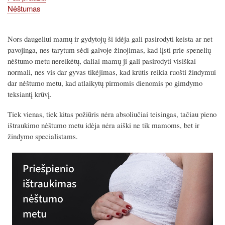
Nėštumas
Nors daugeliui mamų ir gydytojų ši idėja gali pasirodyti keista ar net
pavojinga, nes tarytum sėdi galvoje žinojimas, kad lįsti prie spenelių
nėštumo metu nereikėtų, daliai mamų ji gali pasirodyti visiškai
normali, nes vis dar gyvas tikėjimas, kad krūtis reikia ruošti žindymui
dar nėštumo metu, kad atlaikytų pirmomis dienomis po gimdymo
teksiantį krūvį.
Tiek vienas, tiek kitas požiūris nėra absoliučiai teisingas, tačiau pieno
ištraukimo nėštumo metu idėja nėra aiški ne tik mamoms, bet ir
žindymo specialistams.