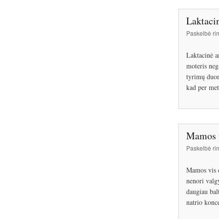
Laktaci
Paskelbė
ri
Laktacinė a
moteris neg
tyrimų duom
kad per met
Mamos p
Paskelbė
ri
Mamos vis da
nenori valgy
daugiau bal
natrio konc