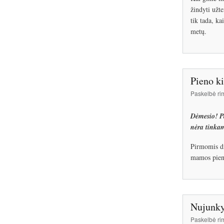
žindyti užt
tik tada, ka
metų.
Pieno k
Paskelbė
ri
Dėmesio! Pa
nėra tinkam
Pirmomis d
mamos pien
Nujunky
Paskelbė
ri