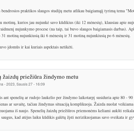
 bendrosios praktikos slaugos studijų metu atlikau baigiamąjį tyrimą tema "
 motinų, kurios jau nujunkė savo kūdikius (iki 12 mėnesių), klausiau apie 
vaidmenį nujunkymo procese (na taip, tai buvo slaugos baigiamasis darbas). Ap
 31 motiną nujunkiusią iki 6 mėnesių ir 31 motiną nujunkiusią po 6 mėnesių.
uvo įdomūs ir kai kuriais aspektais netikėti.
ų žaizdų priežiūra žindymo metu
ma
-
2023, Sausis 27 - 16:09
s ant spenelių ar rudojo laukelio per žindymo laikotarpį susiduria apie 80 - 90
ienas ar savaitę, tačiau žindymas situaciją komplikuoja. Žaizda nuolat veikiama 
muojama iš naujo. Spenelių žaizdų priežiūros priemonėms keliami aukšti reikalav
saugus, kad atėjus laiku kūdikis galėtų žįsti nerizikuojamas savo sveikata ir gy