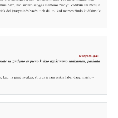
į
tyminė bazė, kad sudaro sąlygas mamoms žindyti kūdikius iki metų ir
darbą:
 tiek dėl įstatyminės bazės, tiek dėl to, kad mamos žindo kūdikius iki
žindyti
negalima
nujunkyti.
Kur
dėti
kablelį?
apie
Skaityti daugiau
Pieno
uriate su žindymo ar pieno kiekio užtikrinimo sunkumais, paskaita
kiekio
užtikrinimas
po
, kad jis gimė sveikas, stiprus ir jam reikia labai daug maisto -
gimdymo