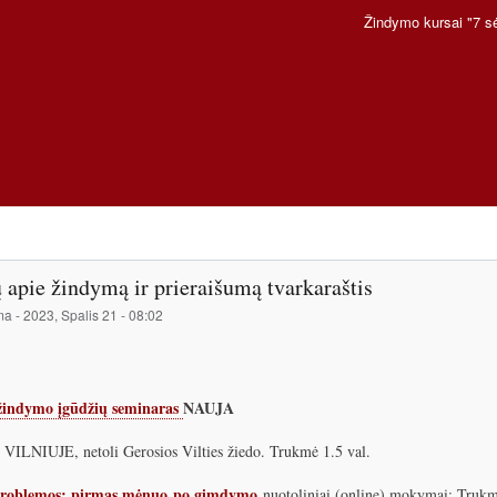
Pereiti
Žindymo kursai "7 s
į
pagrindinį
turinį
 apie žindymą ir prieraišumą tvarkaraštis
ma
-
2023, Spalis 21 - 08:02
žindymo įgūdžių seminaras
NAUJA
LNIUJE, netoli Gerosios Vilties žiedo. Trukmė 1.5 val.
roblemos: pirmas mėnuo po gimdymo
nuotoliniai (online) mokymai: Trukmė