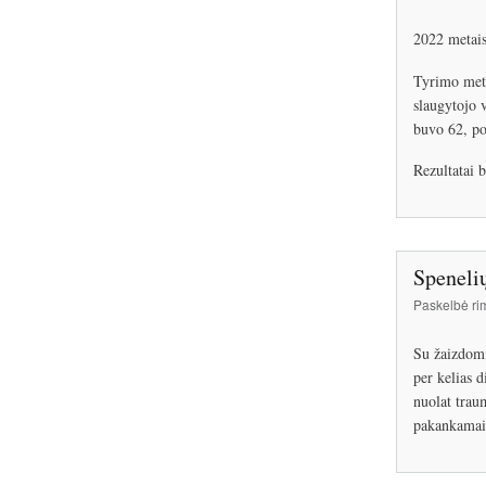
2022 metais
Tyrimo metu
slaugytojo 
buvo 62, po
Rezultatai b
Speneli
Paskelbė
ri
Su žaizdomi
per kelias d
nuolat trau
pakankamai 