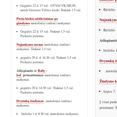
Gegužės 22 d. 17 val. GYVAI VILNIUJE,
Birželio 
netoli Gerosios Vilties žiedo. Trukmė 1.5 val.
Pieno kiekio užtikrinimas po
Nujunkym
gimdymo
nuotoliniai (online) mokymai:
Birželio 
Gegužės 22 d. 15 val. Trukmė 1,5 val.
Paskaita įrašoma.
Atliepianti
Nujunkymo menas
nuotoliniai (online)
mokymai. Trukmė 1,5 val.
birželio 
gegužės 29 d. d. 16.30 val. Trukmė 1,5 val.
Dvynukų ž
Paskaita įrašoma.
Atliepiantis ir
Baby -
nuotolin
led
primaitinimas
nuotoliniai (online)
mokymai.
Žindymo k
gegužės 29 d. 14.30 val. Trukmė 1,5 val.
liepos 7,
Paskaita įrašoma.
Dvynukų žindymas
nuotoliniai (online)
Į visas pask
mokymai.
prieinami 3
birželio 1 d. 8.30 val. nuotoliniai mokymai.