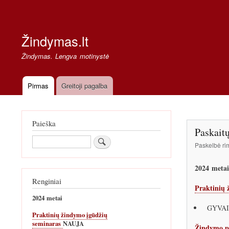
Secondary
links
Žindymas.lt
Žindymas. Lengva motinystė
Pirmas
Greitoji pagalba
Pagrindinė
navigacija
Paieška
Paskaitų
Paieška
Paskelbė
ri
2024 metai
Renginiai
Praktinių 
2024 metai
GYVAI VI
Praktinių žindymo įgūdžių
seminaras
NAUJA
Žindymo p