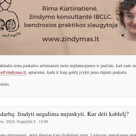
ktualia tema paskaitos artimiausiu metu neplanuojamos ir jaučiate, kad esate ne 
a@zindymas.lt
, aptarsime, kada ir kaip galėtį įvykti jums rūpinti paskaita.
eistis.
 darbą: žindyti negalima nujunkyti. Kur dėti kablelį?
ma
-
2023, Rugpjūtis 3 - 15:39
no pirmagimis, prieš daugiau kaip dvidešimt metų, Lietuvoje apmokamos moti