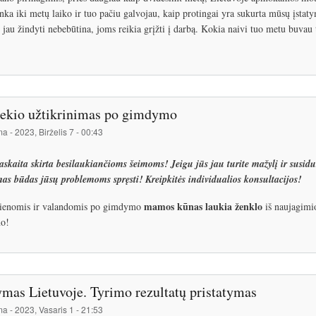
enka iki metų laiko ir tuo pačiu galvojau, kaip protingai yra sukurta mūsų įsta
i jau žindyti nebebūtina, joms reikia grįžti į darbą. Kokia naivi tuo metu buvau
iekio užtikrinimas po gimdymo
ma
-
2023, Birželis 7 - 00:43
skaita skirta besilaukiančioms šeimoms! Jeigu jūs jau turite mažylį ir susid
as būdas jūsų problemoms spręsti! Kreipkitės individualios konsultacijos!
mamos kūnas laukia ženklo
ienomis ir valandomis po gimdymo
iš naujagimio
o!
mas Lietuvoje. Tyrimo rezultatų pristatymas
ma
-
2023, Vasaris 1 - 21:53