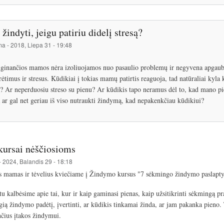
 žindyti, jeigu patiriu didelį stresą?
ma
-
2018, Liepa 31 - 19:48
ginančios mamos nėra izoliuojamos nuo pasaulio problemų ir negyvena apgaubtos
rėtimus ir stresus. Kūdikiai į tokias mamų patirtis reaguoja, tad natūraliai kyla
ą? Ar neperduosiu streso su pienu? Ar kūdikis tapo neramus dėl to, kad mano pie
ą ar gal net geriau iš viso nutraukti žindymą, kad nepakenkčiau kūdikiui?
ursai nėščiosioms
-
2024, Balandis 29 - 18:18
s mamas ir tėvelius kviečiame į Žindymo kursus "7 sėkmingo žindymo paslapty
u kalbėsime apie tai, kur ir kaip gaminasi pienas, kaip užsitikrinti sėkmingą 
ogią žindymo padėtį, įvertinti, ar kūdikis tinkamai žinda, ar jam pakanka pieno
nčius įtakos žindymui.