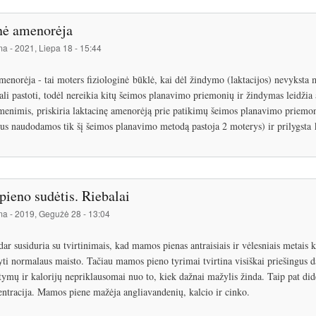
nė amenorėja
ma
-
2021, Liepa 18 - 15:44
menorėja - tai moters fiziologinė būklė, kai dėl žindymo (laktacijos) nevyksta
ali pastoti, todėl nereikia kitų šeimos planavimo priemonių ir žindymas leidžia 
enimis, priskiria laktacinę amenorėją prie patikimų šeimos planavimo priemoni
us naudodamos tik šį šeimos planavimo metodą pastoja 2 moterys) ir prilygsta 
ieno sudėtis. Riebalai
ma
-
2019, Gegužė 28 - 13:04
r susiduria su tvirtinimais, kad mamos pienas antraisiais ir vėlesniais metais 
ti normalaus maisto. Tačiau mamos pieno tyrimai tvirtina visiškai priešingus dal
tymų ir kalorijų nepriklausomai nuo to, kiek dažnai mažylis žinda. Taip pat di
entracija. Mamos piene mažėja angliavandenių, kalcio ir cinko.