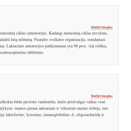
apie
Skaityti daugiau
Laktacinė
 mėnesinių ciklas (amenorėja). Kadangi mėnesinių ciklas nevyksta,
amenorėja
atidėti kitą nėštumą. Pasaulio sveikatos organizacija, remdamasi
ų. Laktacinės amenorėjos patikimumas yra 98 proc. (tai reiškia,
kontraceptinėms tabletėms.
apie
Skaityti daugiau
Mamos
kažkokiu būdu pavirsta vandenėliu, kurio prisivalgęs vaikas visai
pieno
ykyus: mamos pienas antraisiais ir vėlesniais metais riebėja, turi
sudėtis.
dėja laktoferino, lysozimo, imunoglobulino A, oligosacharidų ir
Riebalai