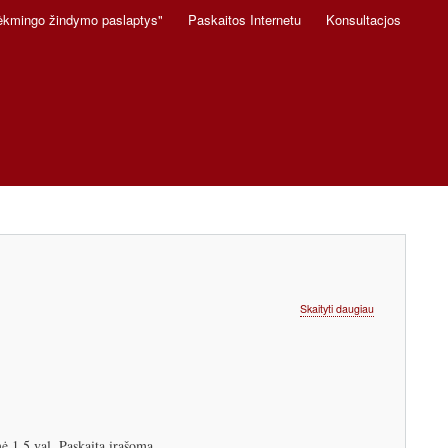
ėkmingo žindymo paslaptys"
Paskaitos Internetu
Konsultacjos
apie
Skaityti daugiau
Paskaitų
apie
žindymą
ir
prieraišumą
tvarkaraštis
 1,5 val. Paskaita įrašoma.