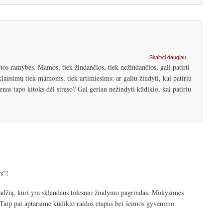
apie
Skaityti daugiau
Ar
 ramybės. Mamos, tiek žindančios, tiek nežindančios, gali patirti
galiu
 klausimų tiek mamoms, tiek artimiesims: ar galiu žindyti, kai patiriu
žindyti,
nas tapo kitoks dėl streso? Gal geriau nežindyti kūdikio, kai patiriu
jeigu
patiriu
didelį
stresą?
s"!
pradžią, kuri yra sklandaus tolesnio žindymo pagrindas. Mokysimės
. Taip pat aptarsime kūdikio raidos etapus bei šeimos gyvenimo