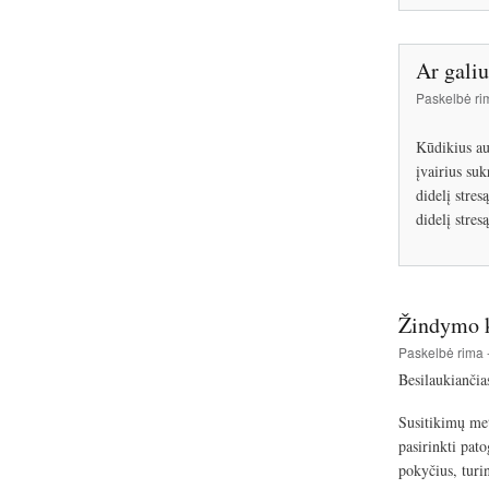
Ar galiu
Paskelbė
ri
Kūdikius au
įvairius suk
didelį stres
didelį stres
Žindymo k
Paskelbė
rima
Besilaukiančia
Susitikimų met
pasirinkti pat
pokyčius, turi