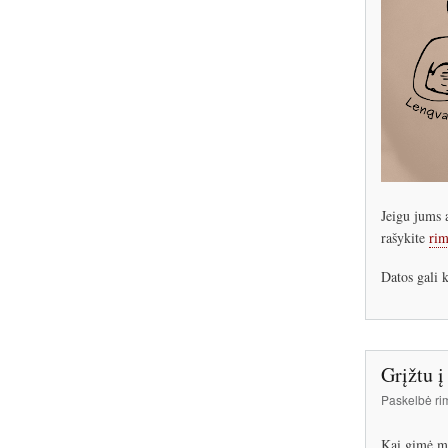
Jeigu jums a
rašykite
rim
Datos gali k
Grįžtu į
Paskelbė
ri
Kai gimė ma