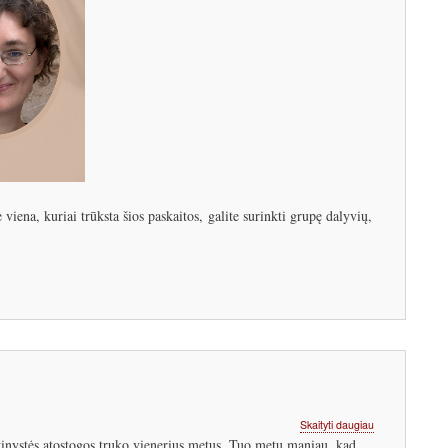
viena, kuriai trūksta šios paskaitos, galite surinkti grupę dalyvių,
apie
Skaityti daugiau
Grįžtu
nystės atostogos truko vienerius metus. Tuo metu maniau, kad