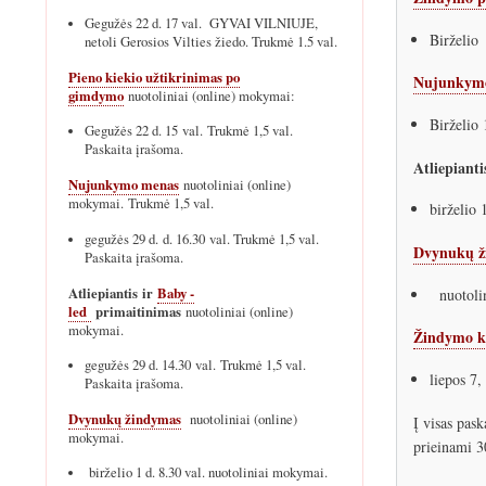
Gegužės 22 d. 17 val. GYVAI VILNIUJE,
Birželio 
netoli Gerosios Vilties žiedo. Trukmė 1.5 val.
Pieno kiekio užtikrinimas po
Nujunkym
gimdymo
nuotoliniai (online) mokymai:
Birželio 
Gegužės 22 d. 15 val. Trukmė 1,5 val.
Paskaita įrašoma.
Atliepianti
Nujunkymo menas
nuotoliniai (online)
mokymai. Trukmė 1,5 val.
birželio 
gegužės 29 d. d. 16.30 val. Trukmė 1,5 val.
Dvynukų ž
Paskaita įrašoma.
Atliepiantis ir
Baby -
nuotolin
led
primaitinimas
nuotoliniai (online)
mokymai.
Žindymo k
gegužės 29 d. 14.30 val. Trukmė 1,5 val.
liepos 7,
Paskaita įrašoma.
Dvynukų žindymas
nuotoliniai (online)
Į visas pask
mokymai.
prieinami 3
birželio 1 d. 8.30 val. nuotoliniai mokymai.