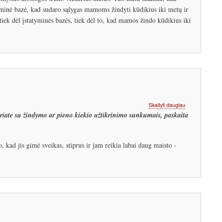
į
tyminė bazė, kad sudaro sąlygas mamoms žindyti kūdikius iki metų ir
darbą:
 tiek dėl įstatyminės bazės, tiek dėl to, kad mamos žindo kūdikius iki
žindyti
negalima
nujunkyti.
Kur
dėti
kablelį?
apie
Skaityti daugiau
Pieno
uriate su žindymo ar pieno kiekio užtikrinimo sunkumais, paskaita
kiekio
užtikrinimas
po
, kad jis gimė sveikas, stiprus ir jam reikia labai daug maisto -
gimdymo