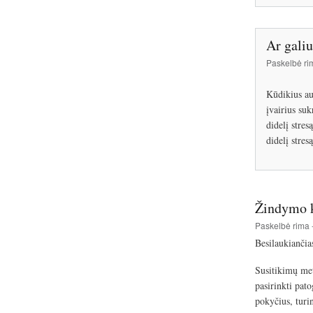
Ar galiu
Paskelbė
ri
Kūdikius au
įvairius suk
didelį stres
didelį stres
Žindymo k
Paskelbė
rima
Besilaukiančia
Susitikimų met
pasirinkti pat
pokyčius, turi