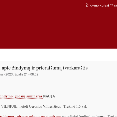
Pereiti
Žindymo kursai "7 s
į
pagrindinį
turinį
 apie žindymą ir prieraišumą tvarkaraštis
ma
-
2023, Spalis 21 - 08:02
žindymo įgūdžių seminaras
NAUJA
LNIUJE, netoli Gerosios Vilties žiedo. Trukmė 1.5 val.
roblemos: pirmas mėnuo po gimdymo
nuotoliniai (online) mokymai: Trukmė