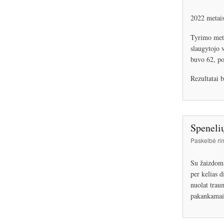
2022 metais
Tyrimo metu
slaugytojo 
buvo 62, po
Rezultatai b
Speneli
Paskelbė
ri
Su žaizdomi
per kelias d
nuolat trau
pakankamai 