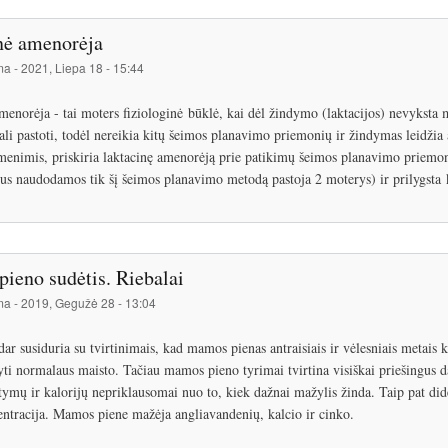
nė amenorėja
ma
-
2021, Liepa 18 - 15:44
menorėja - tai moters fiziologinė būklė, kai dėl žindymo (laktacijos) nevyksta
ali pastoti, todėl nereikia kitų šeimos planavimo priemonių ir žindymas leidžia 
enimis, priskiria laktacinę amenorėją prie patikimų šeimos planavimo priemoni
us naudodamos tik šį šeimos planavimo metodą pastoja 2 moterys) ir prilygsta 
ieno sudėtis. Riebalai
ma
-
2019, Gegužė 28 - 13:04
r susiduria su tvirtinimais, kad mamos pienas antraisiais ir vėlesniais metais 
ti normalaus maisto. Tačiau mamos pieno tyrimai tvirtina visiškai priešingus dal
tymų ir kalorijų nepriklausomai nuo to, kiek dažnai mažylis žinda. Taip pat di
entracija. Mamos piene mažėja angliavandenių, kalcio ir cinko.