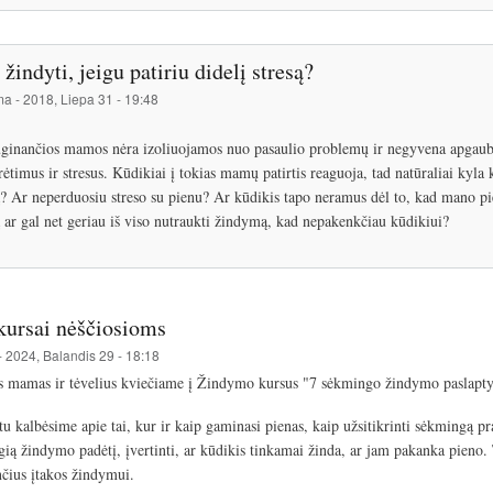
 žindyti, jeigu patiriu didelį stresą?
ma
-
2018, Liepa 31 - 19:48
ginančios mamos nėra izoliuojamos nuo pasaulio problemų ir negyvena apgaubtos
rėtimus ir stresus. Kūdikiai į tokias mamų patirtis reaguoja, tad natūraliai kyla
ą? Ar neperduosiu streso su pienu? Ar kūdikis tapo neramus dėl to, kad mano pie
ą ar gal net geriau iš viso nutraukti žindymą, kad nepakenkčiau kūdikiui?
ursai nėščiosioms
-
2024, Balandis 29 - 18:18
s mamas ir tėvelius kviečiame į Žindymo kursus "7 sėkmingo žindymo paslapty
u kalbėsime apie tai, kur ir kaip gaminasi pienas, kaip užsitikrinti sėkmingą 
ogią žindymo padėtį, įvertinti, ar kūdikis tinkamai žinda, ar jam pakanka pieno
nčius įtakos žindymui.