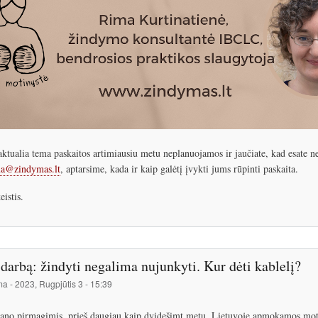
ktualia tema paskaitos artimiausiu metu neplanuojamos ir jaučiate, kad esate ne 
a@zindymas.lt
, aptarsime, kada ir kaip galėtį įvykti jums rūpinti paskaita.
eistis.
 darbą: žindyti negalima nujunkyti. Kur dėti kablelį?
ma
-
2023, Rugpjūtis 3 - 15:39
no pirmagimis, prieš daugiau kaip dvidešimt metų, Lietuvoje apmokamos moti