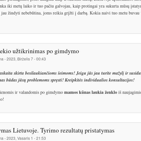
enka iki metų laiko ir tuo pačiu galvojau, kaip protingai yra sukurta mūsų įsta
i jau žindyti nebebūtina, joms reikia grįžti į darbą. Kokia naivi tuo metu buvau
iekio užtikrinimas po gimdymo
ma
-
2023, Birželis 7 - 00:43
skaita skirta besilaukiančioms šeimoms! Jeigu jūs jau turite mažylį ir susid
as būdas jūsų problemoms spręsti! Kreipkitės individualios konsultacijos!
mamos kūnas laukia ženklo
ienomis ir valandomis po gimdymo
iš naujagimio
o!
mas Lietuvoje. Tyrimo rezultatų pristatymas
ma
-
2023, Vasaris 1 - 21:53