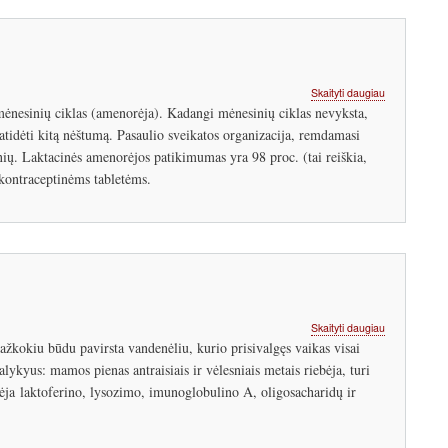
apie
Skaityti daugiau
Laktacinė
 mėnesinių ciklas (amenorėja). Kadangi mėnesinių ciklas nevyksta,
amenorėja
atidėti kitą nėštumą. Pasaulio sveikatos organizacija, remdamasi
ų. Laktacinės amenorėjos patikimumas yra 98 proc. (tai reiškia,
kontraceptinėms tabletėms.
apie
Skaityti daugiau
Mamos
kažkokiu būdu pavirsta vandenėliu, kurio prisivalgęs vaikas visai
pieno
ykyus: mamos pienas antraisiais ir vėlesniais metais riebėja, turi
sudėtis.
dėja laktoferino, lysozimo, imunoglobulino A, oligosacharidų ir
Riebalai