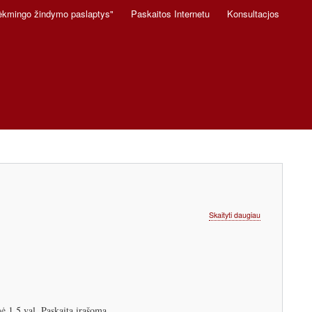
ėkmingo žindymo paslaptys"
Paskaitos Internetu
Konsultacjos
apie
Skaityti daugiau
Paskaitų
apie
žindymą
ir
prieraišumą
tvarkaraštis
 1,5 val. Paskaita įrašoma.