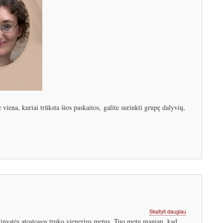
viena, kuriai trūksta šios paskaitos, galite surinkti grupę dalyvių,
apie
Skaityti daugiau
Grįžtu
nystės atostogos truko vienerius metus. Tuo metu maniau, kad