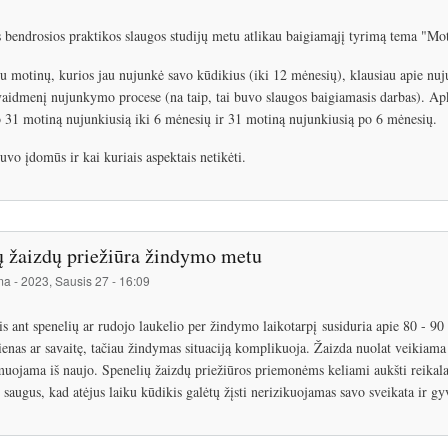
 bendrosios praktikos slaugos studijų metu atlikau baigiamąjį tyrimą tema "
 motinų, kurios jau nujunkė savo kūdikius (iki 12 mėnesių), klausiau apie 
vaidmenį nujunkymo procese (na taip, tai buvo slaugos baigiamasis darbas). Ap
 31 motiną nujunkiusią iki 6 mėnesių ir 31 motiną nujunkiusią po 6 mėnesių.
uvo įdomūs ir kai kuriais aspektais netikėti.
ų žaizdų priežiūra žindymo metu
ma
-
2023, Sausis 27 - 16:09
s ant spenelių ar rudojo laukelio per žindymo laikotarpį susiduria apie 80 - 90
ienas ar savaitę, tačiau žindymas situaciją komplikuoja. Žaizda nuolat veikiama 
muojama iš naujo. Spenelių žaizdų priežiūros priemonėms keliami aukšti reikalav
saugus, kad atėjus laiku kūdikis galėtų žįsti nerizikuojamas savo sveikata ir gy