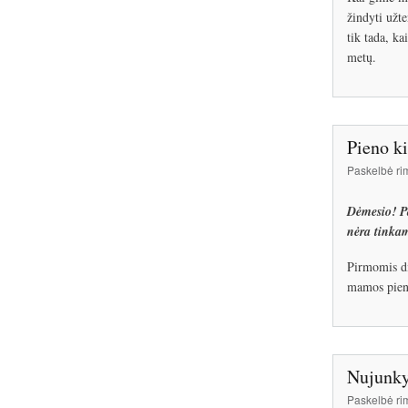
žindyti užt
tik tada, ka
metų.
Pieno k
Paskelbė
ri
Dėmesio! Pa
nėra tinkam
Pirmomis d
mamos pien
Nujunky
Paskelbė
ri