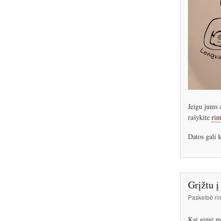
Jeigu jums a
rašykite
rim
Datos gali k
Grįžtu į
Paskelbė
ri
Kai gimė ma