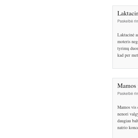
Laktaci
Paskelbė
ri
Laktacinė a
moteris neg
tyrimų duom
kad per met
Mamos p
Paskelbė
ri
Mamos vis da
nenori valgy
daugiau bal
natrio konc