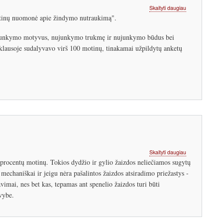
apie
Skaityti daugiau
Nujunkymas
Motinų nuomonė apie žindymo nutraukimą".
Lietuvoje.
Tyrimo
nujunkymo motyvus, nujunkymo trukmę ir nujunkymo būdus bei
rezultatų
klausoje sudalyvavo virš 100 motinų, tinakamai užpildytų anketų
pristatymas
apie
Skaityti daugiau
Spenelių
 procentų motinų. Tokios dydžio ir gylio žaizdos neliečiamos sugytų
žaizdų
mechaniškai ir jeigu nėra pašalintos žaizdos atsiradimo priežastys -
priežiūra
imai, nes bet kas, tepamas ant spenelio žaizdos turi būti
žindymo
metu
vybe.