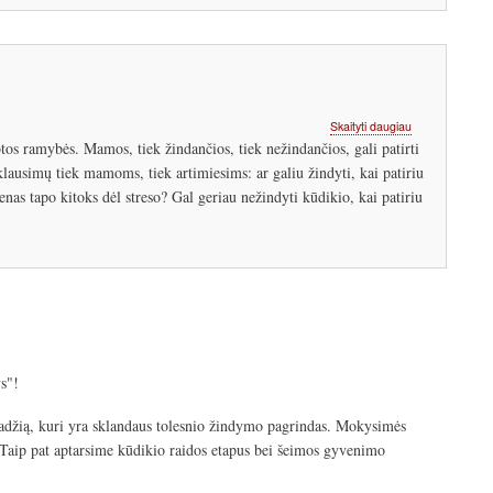
apie
Skaityti daugiau
Ar
 ramybės. Mamos, tiek žindančios, tiek nežindančios, gali patirti
galiu
 klausimų tiek mamoms, tiek artimiesims: ar galiu žindyti, kai patiriu
žindyti,
nas tapo kitoks dėl streso? Gal geriau nežindyti kūdikio, kai patiriu
jeigu
patiriu
didelį
stresą?
s"!
pradžią, kuri yra sklandaus tolesnio žindymo pagrindas. Mokysimės
. Taip pat aptarsime kūdikio raidos etapus bei šeimos gyvenimo