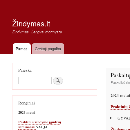
Secondary
links
Žindymas.lt
Žindymas. Lengva motinystė
Pirmas
Greitoji pagalba
Pagrindinė
navigacija
Paieška
Paskaitų
Paieška
Paskelbė
ri
2024 metai
Renginiai
Praktinių 
2024 metai
GYVAI VI
Praktinių žindymo įgūdžių
seminaras
NAUJA
Žindymo p