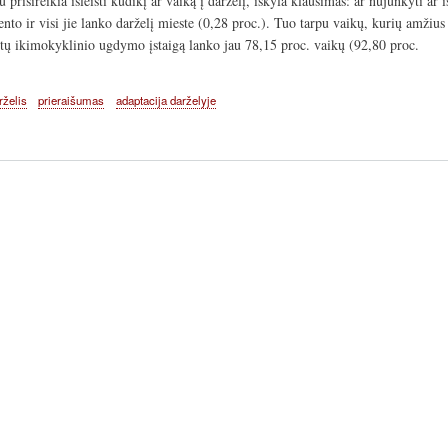
 prisireikia išleisti kūdikį ar vaiką į darželį, iškyla klausimas: ar nujunkyti a
ento ir visi jie lanko darželį mieste (0,28 proc.). Tuo tarpu vaikų, kurių amžius
tų ikimokyklinio ugdymo įstaigą lanko jau 78,15 proc. vaikų (92,80 proc.
rželis
prieraišumas
adaptacija darželyje