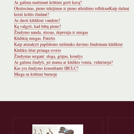
Ar galima maitinant krūtimi gerti kavą?
Oksitocinas, pieno tekėjimas ir pieno atleidimo refleksas
Kaip dažnai
keisti krūtis žindant?
Ar duoti kūdikiui vandens?
Ką valgyti, kad būtų pieno?
Žindymo nauda, stresas, depresija ir miegas
Kūdikių miegas. Patirtis
Kaip atsisakyti papildomo mišinuko davimo žindomam kūdikiui
Kūdikis lėtai priauga svorio
Žindymas sergant: sloga, gripas, kosulys
Ar galima žindyti, jei mama ar kūdikis vemia, viduriuoja?
Kas yra žindymo konsultantė IBCLC?
Miega su krūtimi burnoje