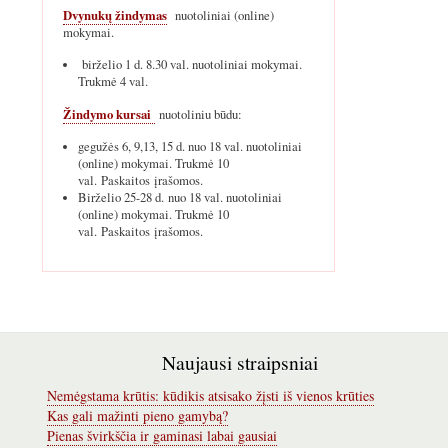
Dvynukų žindymas
nuotoliniai (online)
mokymai.
birželio 1 d. 8.30 val. nuotoliniai mokymai.
Trukmė 4 val.
Žindymo kursai
nuotoliniu būdu:
gegužės 6, 9,13, 15 d. nuo 18 val. nuotoliniai
(online) mokymai. Trukmė 10
val. Paskaitos įrašomos.
Birželio 25-28 d. nuo 18 val. nuotoliniai
(online) mokymai. Trukmė 10
val. Paskaitos įrašomos.
Naujausi straipsniai
Nemėgstama krūtis: kūdikis atsisako žįsti iš vienos krūties
Kas gali mažinti pieno gamybą?
Pienas švirkščia ir gaminasi labai gausiai