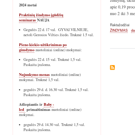
žindymą, tačiau
2024 metai
apie 0,19 proc
nuo 2 iki 3 me
Praktinių žindymo įgūdžių
seminaras
NAUJA
Raktažodžiai
Gegužės 22 d. 17 val. GYVAI VILNIUJE,
ŽINDYMAS
da
netoli Gerosios Vilties žiedo. Trukmė 1.5 val.
Pieno kiekio užtikrinimas po
gimdymo
nuotoliniai (online) mokymai:
Gegužės 22 d. 15 val. Trukmė 1,5 val.
Paskaita įrašoma.
Nujunkymo menas
nuotoliniai (online)
mokymai. Trukmė 1,5 val.
gegužės 29 d. d. 16.30 val. Trukmė 1,5 val.
Paskaita įrašoma.
Atliepiantis ir
Baby -
led
primaitinimas
nuotoliniai (online)
mokymai.
gegužės 29 d. 14.30 val. Trukmė 1,5 val.
Paskaita įrašoma.