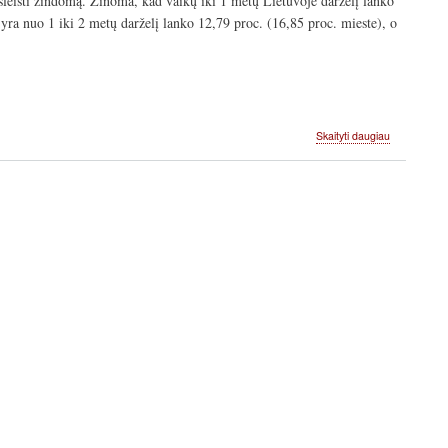
r išleisti žindomą. Žinoma, kad vaikų iki 1 metų Lietuvoje darželį lanko
 yra nuo 1 iki 2 metų darželį lanko 12,79 proc. (16,85 proc. mieste), o
apie
Skaityti daugiau
Darželio
lankymas,
žindymas,
miegas
ir
ligos.
Prieraišuma