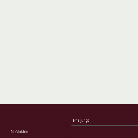
Prisijungti
NARIO
PASKYROS
Nešioklės
MENIU