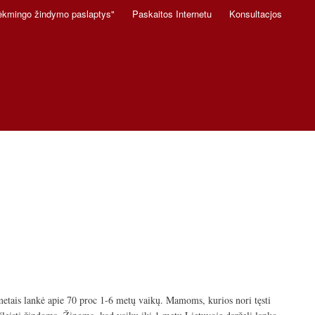
ėkmingo žindymo paslaptys"
Paskaitos Internetu
Konsultacjos
etais lankė apie 70 proc 1-6 metų vaikų. Mamoms, kurios nori tęsti