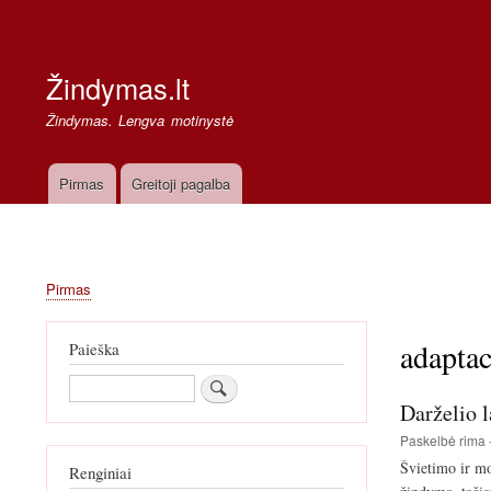
Secondary
links
Žindymas.lt
Žindymas. Lengva motinystė
Pirmas
Greitoji pagalba
Pagrindinė
navigacija
Pirmas
Kelias
adaptac
Paieška
Paieška
Darželio 
Paskelbė
rima
Švietimo ir mo
Renginiai