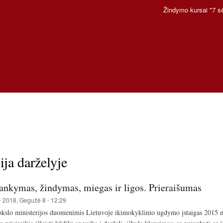
Pereiti
Žindymo kursai "7 s
į
pagrindinį
turinį
ija darželyje
lankymas, žindymas, miegas ir ligos. Prieraišumas
-
2018, Gegužė 8 - 12:29
kslo ministerijos duomenimis Lietuvoje ikimokyklinio ugdymo įstaigas 2015 m