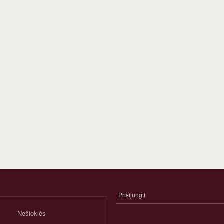
Prisijungti
NARIO
PASKYROS
Nešioklės
MENIU