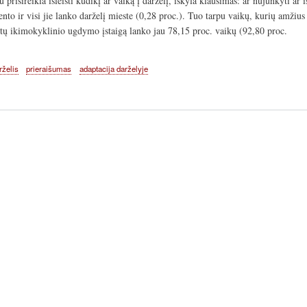
 prisireikia išleisti kūdikį ar vaiką į darželį, iškyla klausimas: ar nujunkyti a
ento ir visi jie lanko darželį mieste (0,28 proc.). Tuo tarpu vaikų, kurių amžius
tų ikimokyklinio ugdymo įstaigą lanko jau 78,15 proc. vaikų (92,80 proc.
rželis
prieraišumas
adaptacija darželyje