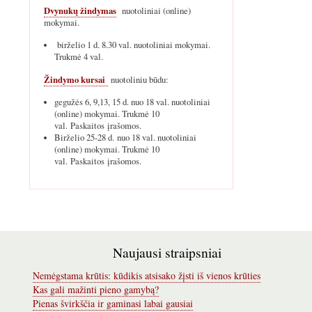
Dvynukų žindymas
nuotoliniai (online)
mokymai.
birželio 1 d. 8.30 val. nuotoliniai mokymai.
Trukmė 4 val.
Žindymo kursai
nuotoliniu būdu:
gegužės 6, 9,13, 15 d. nuo 18 val. nuotoliniai
(online) mokymai. Trukmė 10
val. Paskaitos įrašomos.
Birželio 25-28 d. nuo 18 val. nuotoliniai
(online) mokymai. Trukmė 10
val. Paskaitos įrašomos.
Naujausi straipsniai
Nemėgstama krūtis: kūdikis atsisako žįsti iš vienos krūties
Kas gali mažinti pieno gamybą?
Pienas švirkščia ir gaminasi labai gausiai