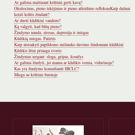
Ar galima maitinant krūtimi gerti kavą?
Oksitocinas, pieno tekėjimas ir pieno atleidimo refleksas
Kaip dažnai
keisti krūtis žindant?
Ar duoti kūdikiui vandens?
Ką valgyti, kad būtų pieno?
Žindymo nauda, stresas, depresija ir miegas
Kūdikių miegas. Patirtis
Kaip atsisakyti papildomo mišinuko davimo žindomam kūdikiui
Kūdikis lėtai priauga svorio
Žindymas sergant: sloga, gripas, kosulys
Ar galima žindyti, jei mama ar kūdikis vemia, viduriuoja?
Kas yra žindymo konsultantė IBCLC?
Miega su krūtimi burnoje