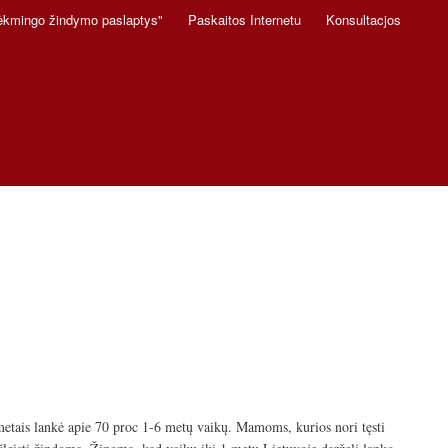
ėkmingo žindymo paslaptys"
Paskaitos Internetu
Konsultacjos
etais lankė apie 70 proc 1-6 metų vaikų. Mamoms, kurios nori tęsti