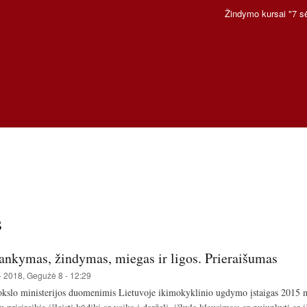
Pereiti
Žindymo kursai "7 s
į
pagrindinį
turinį
s
lankymas, žindymas, miegas ir ligos. Prieraišumas
-
2018, Gegužė 8 - 12:29
kslo ministerijos duomenimis Lietuvoje ikimokyklinio ugdymo įstaigas 2015 m