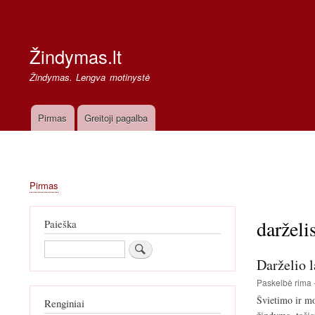
Secondary
links
Žindymas.lt
Žindymas. Lengva motinystė
Pirmas
Greitoji pagalba
Pagrindinė
navigacija
Pirmas
Kelias
darželi
Paieška
Paieška
Darželio 
Paskelbė
rima
Švietimo ir mo
Renginiai