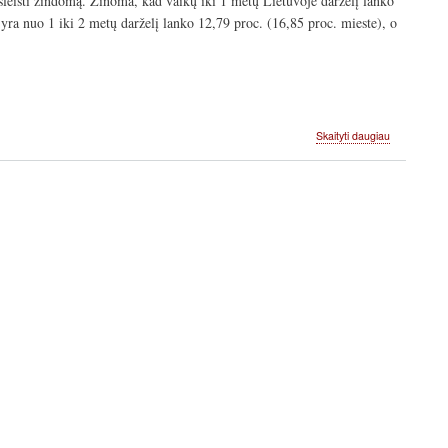
r išleisti žindomą. Žinoma, kad vaikų iki 1 metų Lietuvoje darželį lanko
 yra nuo 1 iki 2 metų darželį lanko 12,79 proc. (16,85 proc. mieste), o
apie
Skaityti daugiau
Darželio
lankymas,
žindymas,
miegas
ir
ligos.
Prieraišuma