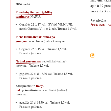
žindymą, tačiau
2024 metai
apie 0,19 proc
nuo 2 iki 3 me
Praktinių žindymo įgūdžių
seminaras
NAUJA
Raktažodžiai
Gegužės 22 d. 17 val. GYVAI VILNIUJE,
ŽINDYMAS
da
netoli Gerosios Vilties žiedo. Trukmė 1.5 val.
Pieno kiekio užtikrinimas po
gimdymo
nuotoliniai (online) mokymai:
Gegužės 22 d. 15 val. Trukmė 1,5 val.
Paskaita įrašoma.
Nujunkymo menas
nuotoliniai (online)
mokymai. Trukmė 1,5 val.
gegužės 29 d. d. 16.30 val. Trukmė 1,5 val.
Paskaita įrašoma.
Atliepiantis ir
Baby -
led
primaitinimas
nuotoliniai (online)
mokymai.
gegužės 29 d. 14.30 val. Trukmė 1,5 val.
Paskaita įrašoma.