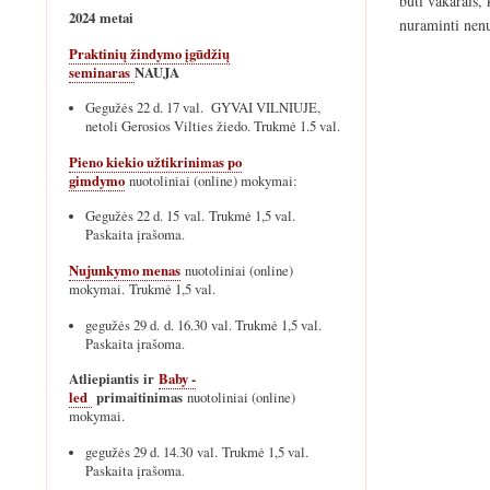
būti vakarais,
2024 metai
nuraminti nen
Praktinių žindymo įgūdžių
seminaras
NAUJA
Gegužės 22 d. 17 val. GYVAI VILNIUJE,
netoli Gerosios Vilties žiedo. Trukmė 1.5 val.
Pieno kiekio užtikrinimas po
gimdymo
nuotoliniai (online) mokymai:
Gegužės 22 d. 15 val. Trukmė 1,5 val.
Paskaita įrašoma.
Nujunkymo menas
nuotoliniai (online)
mokymai. Trukmė 1,5 val.
gegužės 29 d. d. 16.30 val. Trukmė 1,5 val.
Paskaita įrašoma.
Atliepiantis ir
Baby -
led
primaitinimas
nuotoliniai (online)
mokymai.
gegužės 29 d. 14.30 val. Trukmė 1,5 val.
Paskaita įrašoma.