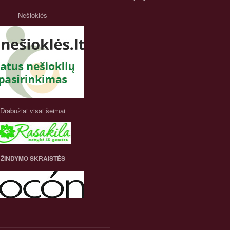
NARIO
PASKYROS
Nešioklės
MENIU
Drabužiai visai šeimai
ŽINDYMO SKRAISTĖS