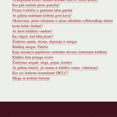
Kas gali mažinti pieno gamybą?
Pienas švirkščia ir gaminasi labai gausiai
Ar galima maitinant krūtimi gerti kavą?
Oksitocinas, pieno tekėjimas ir pieno atleidimo refleksas
Kaip dažnai
keisti krūtis žindant?
Ar duoti kūdikiui vandens?
Ką valgyti, kad būtų pieno?
Žindymo nauda, stresas, depresija ir miegas
Kūdikių miegas. Patirtis
Kaip atsisakyti papildomo mišinuko davimo žindomam kūdikiui
Kūdikis lėtai priauga svorio
Žindymas sergant: sloga, gripas, kosulys
Ar galima žindyti, jei mama ar kūdikis vemia, viduriuoja?
Kas yra žindymo konsultantė IBCLC?
Miega su krūtimi burnoje