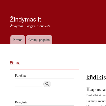
Secondary
links
Žindymas.lt
Žindymas. Lengva motinystė
Pirmas
Greitoji pagalba
Pagrindinė
navigacija
Pirmas
Kelias
kūdikis
Paieška
Paieška
Kaip nura
Paskelbė
rima
Pirmieji mėnes
Renginiai