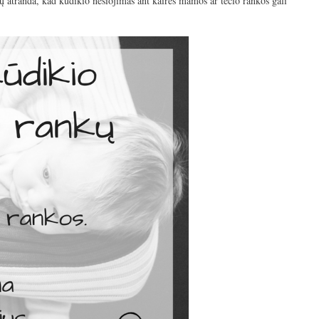
mų atranda, kad kūdikio nešiojimas ant kairės mamos ar tėčio rankos gali