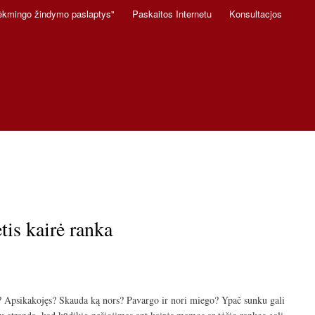
ėkmingo žindymo paslaptys"
Paskaitos Internetu
Konsultacjos
is kairė ranka
as? Apsikakojęs? Skauda ką nors? Pavargo ir nori miego? Ypač sunku gali