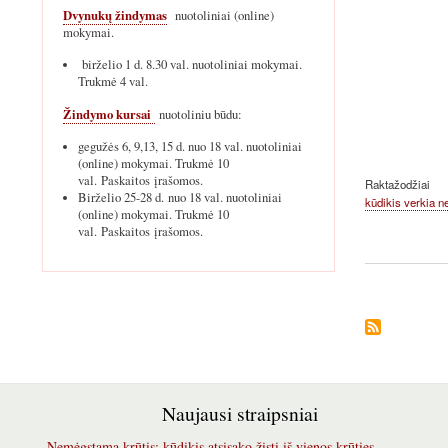
Dvynukų žindymas
nuotoliniai (online)
mokymai.
birželio 1 d. 8.30 val. nuotoliniai mokymai.
Trukmė 4 val.
Žindymo kursai
nuotoliniu būdu:
gegužės 6, 9,13, 15 d. nuo 18 val. nuotoliniai
(online) mokymai. Trukmė 10
val. Paskaitos įrašomos.
Raktažodžiai
Birželio 25-28 d. nuo 18 val. nuotoliniai
kūdikis verkia n
(online) mokymai. Trukmė 10
val. Paskaitos įrašomos.
Naujausi straipsniai
Nemėgstama krūtis: kūdikis atsisako žįsti iš vienos krūties