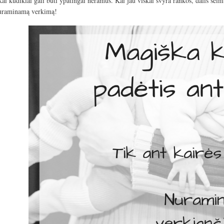
 kai kūdikiai gali būti ypatingai neramūs. Kai jau viskai svyra rankos, dalis šei
uraminamą verkimą!