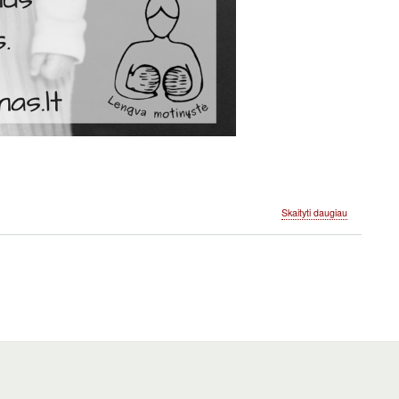
apie
Skaityti daugiau
Kaip
nuraminti
verkiantį
kūdikį.
Magiška
padėtis