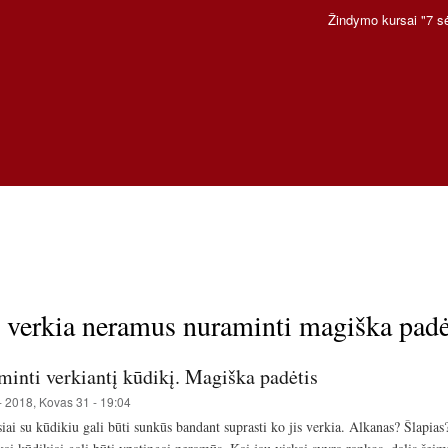
Pereiti
Žindymo kursai "7 s
į
pagrindinį
turinį
 verkia neramus nuraminti magiška padėt
minti verkiantį kūdikį. Magiška padėtis
-
2018, Kovas 31 - 19:04
iai su kūdikiu gali būti sunkūs bandant suprasti ko jis verkia. Alkanas? Šlapi