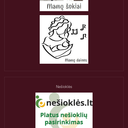
Nešioklės