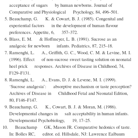
acceptance of sugars by human newborns. Journal of
Comparative and Physiological Psychology, 84, 496–501.
Beauchamp, G. K. & Cowart, B. J. (1985). Congenital and
experiential factors in the development of human flavour
preferences. Appetite, 6, 357–372.
Blass, E. M. & Hoffmeyer, L. B. (1991). Sucrose as an
analgesic for newborn infants. Pediatrics, 87, 215–18.
Ramenghi, L. A., Griffith, G. C., Wood, C. M. & Levine, M. I.
(1996). Effect of non-sucrose sweet tasting solution on neonatal
heel prick responses. Archives of Disease in Childhood, 74,
F129–F131.
Ramenghi, L. A., Evans, D. J. & Levene, M. I. (1999).
‘Sucrose analgesia’: absorptive mechanism or taste perception?
Archives of Disease in Childhood Fetal and Neonatal Edition,
80, F146–F147.
Beauchamp, G. K., Cowart, B. J. & Moran, M. (1986).
Developmental changes in salt acceptability in human infants.
Developmental Psychobiology, 19, 17–25.
Beauchamp GK, Mason JR. Comparative hedonics of taste.
In: Bolles RC, editor. ed. Hillsdale, NJ: Lawrence Ealbaum