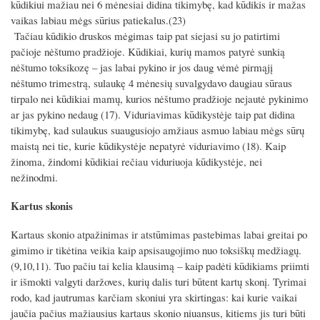
kūdikiui mažiau nei 6 mėnesiai didina tikimybę, kad kūdikis ir mažas
vaikas labiau mėgs sūrius patiekalus.(23)
Tačiau kūdikio druskos mėgimas taip pat siejasi su jo patirtimi
pačioje nėštumo pradžioje. Kūdikiai, kurių mamos patyrė sunkią
nėštumo toksikozę – jas labai pykino ir jos daug vėmė pirmąjį
nėštumo trimestrą, sulaukę 4 mėnesių suvalgydavo daugiau sūraus
tirpalo nei kūdikiai mamų, kurios nėštumo pradžioje nejautė pykinimo
ar jas pykino nedaug (17). Viduriavimas kūdikystėje taip pat didina
tikimybę, kad sulaukus suaugusiojo amžiaus asmuo labiau mėgs sūrų
maistą nei tie, kurie kūdikystėje nepatyrė viduriavimo (18). Kaip
žinoma, žindomi kūdikiai rečiau viduriuoja kūdikystėje, nei
nežinodmi.
Kartus skonis
Kartaus skonio atpažinimas ir atstūmimas pastebimas labai greitai po
gimimo ir tikėtina veikia kaip apsisaugojimo nuo toksiškų medžiagų.
(9,10,11). Tuo pačiu tai kelia klausimą – kaip padėti kūdikiams priimti
ir išmokti valgyti daržoves, kurių dalis turi būtent kartų skonį. Tyrimai
rodo, kad jautrumas karčiam skoniui yra skirtingas: kai kurie vaikai
jaučia pačius mažiausius kartaus skonio niuansus, kitiems jis turi būti