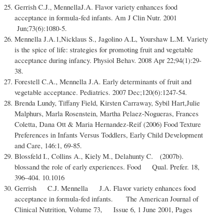
Gerrish C.J., MennellaJ.A. Flavor variety enhances food
acceptance in formula-fed infants. Am J Clin Nutr. 2001
Jun;73(6):1080-5.
Mennella J.A.1,Nicklaus S., Jagolino A.L, Yourshaw L.M. Variety
is the spice of life: strategies for promoting fruit and vegetable
acceptance during infancy. Physiol Behav. 2008 Apr 22;94(1):29-
38.
Forestell C.A., Mennella J.A. Early determinants of fruit and
vegetable acceptance. Pediatrics. 2007 Dec;120(6):1247-54.
Brenda Lundy, Tiffany Field, Kirsten Carraway, Sybil Hart,Julie
Malphurs, Marla Rosenstein, Martha Pelaez‐Nogueras, Frances
Coletta, Dana Ott & Maria Hernandez‐Reif (2006) Food Texture
Preferences in Infants Versus Toddlers, Early Child Development
and Care, 146:1, 69-85.
Blossfeld I., Collins A., Kiely M., Delahunty C. (2007b).
blossand the role of early experiences. Food Qual. Prefer. 18,
396–404. 10.1016
Gerrish C.J. Mennella J.A. Flavor variety enhances food
acceptance in formula-fed infants. The American Journal of
Clinical Nutrition, Volume 73, Issue 6, 1 June 2001, Pages