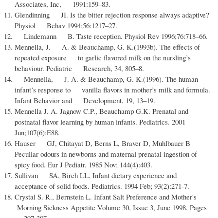
Associates, Inc, 1991:159–83.
Glendinning JI. Is the bitter rejection response always adaptive?
Physiol Behav 1994;56:1217–27.
Lindemann B. Taste reception. Physiol Rev 1996;76:718–66.
Mennella, J. A. & Beauchamp, G. K.(1993b). The effects of
repeated exposure to garlic flavored milk on the nursling’s
behaviour. Pediatric Research, 34, 805–8.
Mennella, J. A. & Beauchamp, G. K.(1996). The human
infant’s response to vanilla flavors in mother’s milk and formula.
Infant Behavior and Development, 19, 13–19.
Mennella J. A. Jagnow C.P., Beauchamp G.K. Prenatal and
postnatal flavor learning by human infants. Pediatrics. 2001
Jun;107(6):E88.
Hauser GJ, Chitayat D, Berns L, Braver D, Muhlbauer B
Peculiar odours in newborns and maternal prenatal ingestion of
spicy food. Eur J Pediatr. 1985 Nov; 144(4):403.
Sullivan SA, Birch LL. Infant dietary experience and
acceptance of solid foods. Pediatrics. 1994 Feb; 93(2):271-7.
Crystal S. R., Bernstein L. Infant Salt Preference and Mother's
Morning Sickness Appetite Volume 30, Issue 3, June 1998, Pages
297-307