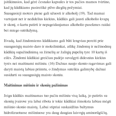
įsitikinusios, kad gėrė česnako kapsules ir tos pačios mamos tvirtino,
kad jų kūdikiams pasireiškė pilvo dieglių požymiai.
Suaugusieji moters piene gali užuosti ir alkoholį (19). Tad mamai
vartojant net ir nedidelius kiekius, kūdikis gali jausti alkoholio kvapą
ir skonį, o kartu patirti ir nepageidaujamas alkoholio pasekmes raidai
bei miego sutrikdymą.
Išvadą, kad žindomiems kūdikiams gali būti lengviau pereiti prie
suaugusiųjų maisto daro ir mokslininkai, atlikę žindomų ir nežinodmų
kūdikių supažindinimą su žirnelių ar žaliųjų pupelių tyre 10 kartų iš
eilės. Žindomi kūdikiai greičiau padėjo suvalgyti didesnius kiekius
tyrės nei maitinami mišiniu. (16) Dažnas naujo skonio ragavimas gali
daryti maistą labiau priimtu, o žindymas suteikia galimybę dažnai
susidurti su suaugusiųjų maisto skoniu.
Maitinimas mišiniu ir skonių pažinimas
Jeigu kūdikis maitinamas tuo pačiu mišiniu visą laiką, jo patirtis su
skonių įvairove yra labai ribota ir tokie kūdikiai išmoksta labiau mėgti
mišinio skonio maistą. Labai stipriai suskaidžius baltymus
hidrolizuotuose mišiniuose yra daug daugiau laisvųjų aminorūgščių,