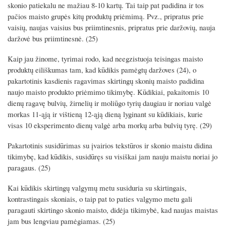
skonio patiekalu ne mažiau 8-10 kartų. Tai taip pat padidina ir tos
pačios maisto grupės kitų produktų priėmimą. Pvz., pripratus prie
vaisių, naujas vaisius bus priimtinesnis, pripratus prie daržovių, nauja
daržovė bus priimtinesnė. (25)
Kaip jau žinome, tyrimai rodo, kad neegzistuoja teisingas maisto
produktų eiliškumas tam, kad kūdikis pamėgtų daržoves (24), o
pakartotinis kasdienis ragavimas skirtingų skonių maisto padidina
naujo maisto produkto priėmimo tikimybę. Kūdikiai, pakaitomis 10
dienų ragavę bulvių, žirnelių ir moliūgo tyrių daugiau ir noriau valgė
morkas 11-ąją ir vištieną 12-ąją dieną lyginant su kūdikiais, kurie
visas 10 eksperimento dienų valgė arba morkų arba bulvių tyrę. (29)
Pakartotinis susidūrimas su įvairios tekstūros ir skonio maistu didina
tikimybę, kad kūdikis, susidūręs su visiškai jam nauju maistu noriai jo
paragaus. (25)
Kai kūdikis skirtingų valgymų metu susiduria su skirtingais,
kontrastingais skoniais, o taip pat to paties valgymo metu gali
paragauti skirtingo skonio maisto, didėja tikimybė, kad naujas maistas
jam bus lengviau pamėgiamas. (25)