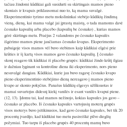
tačiau žindomi kūdikiai gali susidurti su skirtingais mamos pieno
skoniais ir kvapais priklausomai nuo to, ką mama suvalgė.
Eksperimentinio tyrimo metu mokslininkai stebėjo kūdikių žindimą
vieną, dieną, kai mama valgė jai įprastą maistą, o tada mamoms davė
česnako kapsulių arba placebo (kapsulių be česnako) , kurias mamos
gėrė skirtingu metu. Praėjus 2 valandoms po česnako kapsulės
išgėrimo mamos piene jaučiamas česnako kvapas. Eksperimento
pabaigoje visos mamos vėl buvo stebimos kaip kūdikiai elgėsi prie
krūties ir šį kartą visos mamos gavo česnako kapsulių. Į česnako
skonį reagavo tik kūdikiai iš placebo grupės: kūdikiai žindo krūtį ilgiau
ir dažniau lyginant su kontroline diena iki eksperimento, nors pieno
nesuvalgė daugiau. Kūdikiai, kurie jau buvo ragavę česnako kvapo
pieno eksperimentinio stebėjimo dieną nereagavo į mamos pieno
kvapo ar skonio pokyčius. Panašus kūdikių elgesys užfiksuotas ir
mamai suvartojus didesnį kiekį vanilės ir esant vanilės kvapui piene.
(12, 13). Įdomu tai, kad mamos nežinojo, kokias kapsules jos gavo –
česnako ar placebo. Iš česnako kapsules vartojusių moterų grupės
visos moterys buvo įsitikinusios, kad gavo česnako kapsules, bet tik 20
procentų įvardijo, kad kūdikiui tuo metu pasireiškė pilvo dieglių
požymiai. Tuo tarpu iš placebo grupės 40 procentų mamų buvo