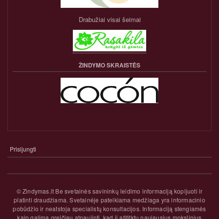
Drabužiai visai šeimai
ŽINDYMO SKRAISTĖS
Prisijungti
NARIO
PASKYROS
MENIU
© Zindymas.lt Be svetainės savininkų leidimo informaciją kopijuoti ir
platinti draudžiama. Svetainėje pateikiama medžiaga yra informacinio
pobūdžio ir neatstoja specialistų konsultacijos. Informaciją stengiamės
kaip galima greičiau atnaujinti, kad ji atititktų naujausius mokslinius