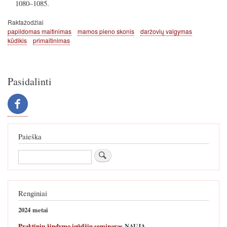
1080–1085.
Raktažodžiai
papildomas maitinimas
mamos pieno skonis
daržovių valgymas
kūdikis
primaitinimas
Pasidalinti
Paieška
Paieška
Renginiai
2024 metai
Praktinių žindymo įgūdžių seminaras
NAUJA