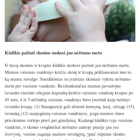
Kūdikis pažinti skonius mokosi jau nėštumo metu
Iš tiesų skonius ir kvapus kūdikis mokosi pažinti jau nėštumo metu.
Mamos vaisiaus vandenys keičia skonį ir kvapą priklausomai nuo to,
ką mama suvalgo. Susidūrimas su įvairiais skoniais vyksta nėštumo
metu per vaisiaus vandenis. Besilaukiančiai mamai pavartojus
česnako eterinio aliejaus kapsulių keitėsi vaisiaus vandenų kvapas po
45 min, 4 iš 5 nėštukių vaisiaus vandenys buvo įvertinti kaip turintys
česnako kvapą. (1) Suaugusieji gali užuosti kumyną, karį, ožragę (15),
česnaką (12) naujagimių vaisiaus vandenyse, jeigu mamos šiuos
prieskonius vartojo prieš pat gimdymą. Kadangi kūdikis ryja vaisiaus
vandenis, o skonio svogūnėliai nėštumo antroje pusėje jau yra
išsivystę, vaisius ragauja mamos suvalgytą, ypač stipraus skonio,