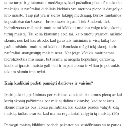
tame tarpe ir gliutamato, medžiagos, kuri pažadina pikantiško skonio
reakcijas ir natūraliai dideliais kiekiais yra motinos piene ir daugelyje
kito maisto. Taip pat yra ir sieros lakiųjų medžiagų, kurios randamos
kopūstinėse daržovėse – brokoliuose ir pan. Tiek žindomi, tiek
hidrolizuotas mišiniais maitinami kūdikiai mieliau valgo tokių skonių
turinį maistą. Tai kelia klausimą apie tai, kaip turėtų įvairuoti mišinio
skonis, nes kol kas atrodo, kad įprastais mišiniais ir visą laiką tuo
pačiu mišiniu maitinami kūdikiai išmoksta mėgti tokį skonį, kurio
natūraliai suaugusiųjų maiste nėra. Net jeigu kūdikis maitinamas
hidrolizuotais mišiniais, bet šeima nemėgsta kopūstinių daržovių,
kūdikiui įprasto maisto gali būti ir nepasiūloma ir vėliau jo potraukis
tokiam skoniu ima nykti.
Kaip kūdikiui padėti pamėgti daržoves ir vaisius?
Įvairių skonių pažinimas per vaisiaus vandenis ir mamos pieną ar kai
kurių skonių pažinimas per mišinį didina tikimybę, kad panašaus
skonio maistas bus labiau priimtinas, kai kūdikis pradės valgyti kitą
maistą, tačiau svarbu, kad mama reguliariai valgytų tą maistą. (26)
Pamėgti maistą kūdikiui padeda pakartotinis susidūrimas su to paties