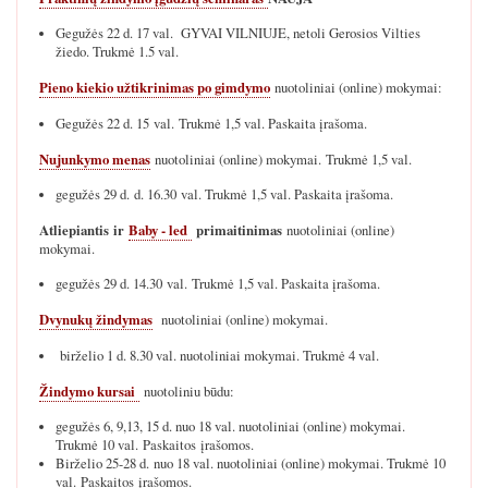
Gegužės 22 d. 17 val. GYVAI VILNIUJE, netoli Gerosios Vilties
žiedo. Trukmė 1.5 val.
Pieno kiekio užtikrinimas po gimdymo
nuotoliniai (online) mokymai:
Gegužės 22 d. 15 val. Trukmė 1,5 val. Paskaita įrašoma.
Nujunkymo menas
nuotoliniai (online) mokymai. Trukmė 1,5 val.
gegužės 29 d. d. 16.30 val. Trukmė 1,5 val. Paskaita įrašoma.
Atliepiantis ir
Baby - led
primaitinimas
nuotoliniai (online)
mokymai.
gegužės 29 d. 14.30 val. Trukmė 1,5 val. Paskaita įrašoma.
Dvynukų žindymas
nuotoliniai (online) mokymai.
birželio 1 d. 8.30 val. nuotoliniai mokymai. Trukmė 4 val.
Žindymo kursai
nuotoliniu būdu:
gegužės 6, 9,13, 15 d. nuo 18 val. nuotoliniai (online) mokymai.
Trukmė 10 val. Paskaitos įrašomos.
Birželio 25-28 d. nuo 18 val. nuotoliniai (online) mokymai. Trukmė 10
val. Paskaitos įrašomos.