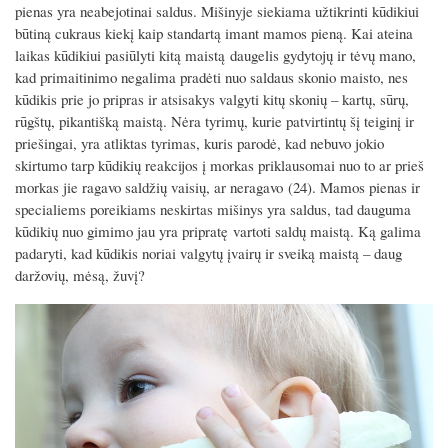
pienas yra neabejotinai saldus. Mišinyje siekiama užtikrinti kūdikiui
būtiną cukraus kiekį kaip standartą imant mamos pieną. Kai ateina
laikas kūdikiui pasiūlyti kitą maistą daugelis gydytojų ir tėvų mano,
kad primaitinimo negalima pradėti nuo saldaus skonio maisto, nes
kūdikis prie jo pripras ir atsisakys valgyti kitų skonių – kartų, sūrų,
rūgštų, pikantišką maistą. Nėra tyrimų, kurie patvirtintų šį teiginį ir
priešingai, yra atliktas tyrimas, kuris parodė, kad nebuvo jokio
skirtumo tarp kūdikių reakcijos į morkas priklausomai nuo to ar prieš
morkas jie ragavo saldžių vaisių, ar neragavo (24). Mamos pienas ir
specialiems poreikiams neskirtas mišinys yra saldus, tad dauguma
kūdikių nuo gimimo jau yra pripratę vartoti saldų maistą. Ką galima
padaryti, kad kūdikis noriai valgytų įvairų ir sveiką maistą – daug
daržovių, mėsą, žuvį?