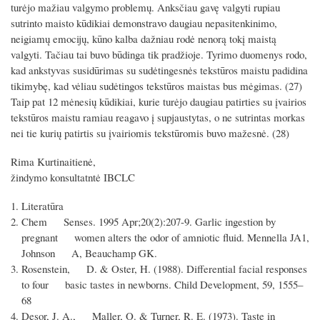
turėjo mažiau valgymo problemų. Anksčiau gavę valgyti rupiau
sutrinto maisto kūdikiai demonstravo daugiau nepasitenkinimo,
neigiamų emocijų, kūno kalba dažniau rodė nenorą tokį maistą
valgyti. Tačiau tai buvo būdinga tik pradžioje. Tyrimo duomenys rodo,
kad ankstyvas susidūrimas su sudėtingesnės tekstūros maistu padidina
tikimybę, kad vėliau sudėtingos tekstūros maistas bus mėgimas. (27)
Taip pat 12 mėnesių kūdikiai, kurie turėjo daugiau patirties su įvairios
tekstūros maistu ramiau reagavo į supjaustytas, o ne sutrintas morkas
nei tie kurių patirtis su įvairiomis tekstūromis buvo mažesnė. (28)
Rima Kurtinaitienė,
žindymo konsultatntė IBCLC
Literatūra
Chem Senses. 1995 Apr;20(2):207-9. Garlic ingestion by
pregnant women alters the odor of amniotic fluid. Mennella JA1,
Johnson A, Beauchamp GK.
Rosenstein, D. & Oster, H. (1988). Differential facial responses
to four basic tastes in newborns. Child Development, 59, 1555–
68
Desor, J. A., Maller, O. & Turner, R. E. (1973). Taste in