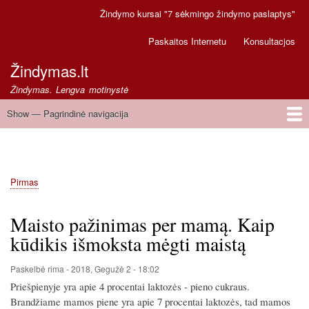
Pereiti
Žindymo kursai "7 sėkmingo žindymo paslaptys"
Secondary
į
links
pagrindinį
Paskaitos Internetu
Konsultacjos
turinį
Žindymas.lt
Žindymas. Lengva motinystė
Show — Pagrindinė navigacija
Pagrindinė
navigacija
Pirmas
Greitoji pagalba
Pirmas
Kelias
Maisto pažinimas per mamą. Kaip
kūdikis išmoksta mėgti maistą
Paskelbė
rima
-
2018, Gegužė 2 - 18:02
Priešpienyje yra apie 4 procentai laktozės - pieno cukraus.
Brandžiame mamos piene yra apie 7 procentai laktozės, tad mamos