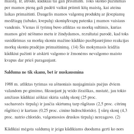
maistą. Ir, atrodo, kūdikiai tai gali prisiminti. Toks skonio pažinimas
per mamos pieną gali padėti vaikui priimti kitą maistą, kai ateina
laikas primaitinti. Daugelis mamos valgomų produktų ar įkvepiamų
medžiagų (tabako, kvepalų) skonių/kvapų patenka į mamos vaisiaus
vandenis. Vienas iš tyrimų buvo atliktas su morkų sultimis, kurias
mamos gėrė nėštumo metu ir žindydamos, rezultatai parodė, kad toks
susidūrimas su morkų skoniu mažino kūdikio pasibjaurėjimo reakcijas
morkų skoniu pradėjus primaitinimą. (14) Šis mokymasis leidžia
kūdikiui pažinti ir atskirti valgomo ir žmonėms nevalgomo maisto
kvapus dar prieš paragaujant.
Salduma ne tik skanu, bet ir nuskausmina
1988 m. atliktas tyrimas su aštuoniais naujagimiais paėjus dviem
valandom po gimimo, fiksuojant jų veido išraiškas, nustatė, jau tokio
amžiaus kūdikiai aiškiai skiria saldų skonį (25 proc.
sacharozės tirpalą) ir jaučia skirtumą tarp rūgštaus (2,5 proc. citrinų
rūgšties) ir kartaus (0,25 proc. cinino hidrochlorido). Į sūrų skonį (4,3
proc. natrio chlorido, valgomosios druskos tirpalą) nereagavo. (2)
Kūdikiai mėgsta saldumą ir jeigu kūdikiams duodama gerti ko nors