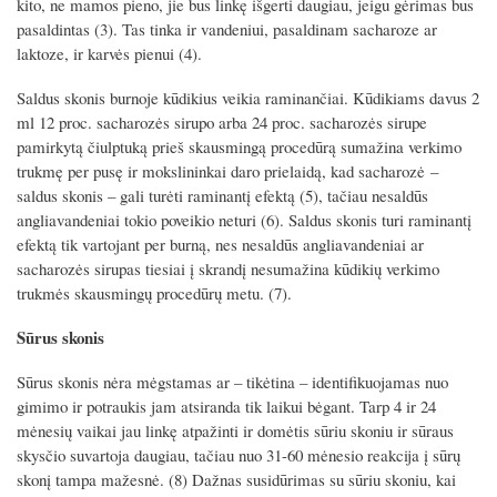
kito, ne mamos pieno, jie bus linkę išgerti daugiau, jeigu gėrimas bus
pasaldintas (3). Tas tinka ir vandeniui, pasaldinam sacharoze ar
laktoze, ir karvės pienui (4).
Saldus skonis burnoje kūdikius veikia raminančiai. Kūdikiams davus 2
ml 12 proc. sacharozės sirupo arba 24 proc. sacharozės sirupe
pamirkytą čiulptuką prieš skausmingą procedūrą sumažina verkimo
trukmę per pusę ir mokslininkai daro prielaidą, kad sacharozė –
saldus skonis – gali turėti raminantį efektą (5), tačiau nesaldūs
angliavandeniai tokio poveikio neturi (6). Saldus skonis turi raminantį
efektą tik vartojant per burną, nes nesaldūs angliavandeniai ar
sacharozės sirupas tiesiai į skrandį nesumažina kūdikių verkimo
trukmės skausmingų procedūrų metu. (7).
Sūrus skonis
Sūrus skonis nėra mėgstamas ar – tikėtina – identifikuojamas nuo
gimimo ir potraukis jam atsiranda tik laikui bėgant. Tarp 4 ir 24
mėnesių vaikai jau linkę atpažinti ir domėtis sūriu skoniu ir sūraus
skysčio suvartoja daugiau, tačiau nuo 31-60 mėnesio reakcija į sūrų
skonį tampa mažesnė. (8) Dažnas susidūrimas su sūriu skoniu, kai