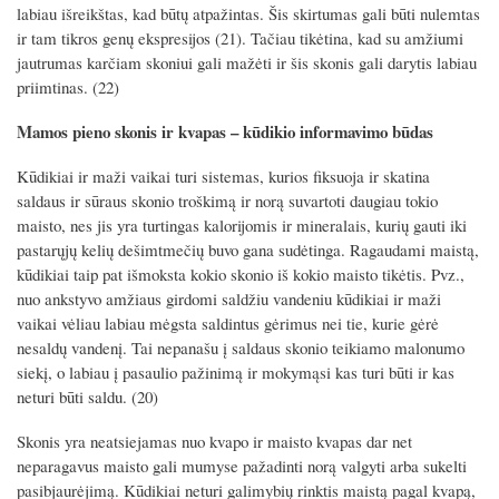
labiau išreikštas, kad būtų atpažintas. Šis skirtumas gali būti nulemtas
ir tam tikros genų ekspresijos (21). Tačiau tikėtina, kad su amžiumi
jautrumas karčiam skoniui gali mažėti ir šis skonis gali darytis labiau
priimtinas. (22)
Mamos pieno skonis ir kvapas – kūdikio informavimo būdas
Kūdikiai ir maži vaikai turi sistemas, kurios fiksuoja ir skatina
saldaus ir sūraus skonio troškimą ir norą suvartoti daugiau tokio
maisto, nes jis yra turtingas kalorijomis ir mineralais, kurių gauti iki
pastarųjų kelių dešimtmečių buvo gana sudėtinga. Ragaudami maistą,
kūdikiai taip pat išmoksta kokio skonio iš kokio maisto tikėtis. Pvz.,
nuo ankstyvo amžiaus girdomi saldžiu vandeniu kūdikiai ir maži
vaikai vėliau labiau mėgsta saldintus gėrimus nei tie, kurie gėrė
nesaldų vandenį. Tai nepanašu į saldaus skonio teikiamo malonumo
siekį, o labiau į pasaulio pažinimą ir mokymąsi kas turi būti ir kas
neturi būti saldu. (20)
Skonis yra neatsiejamas nuo kvapo ir maisto kvapas dar net
neparagavus maisto gali mumyse pažadinti norą valgyti arba sukelti
pasibjaurėjimą. Kūdikiai neturi galimybių rinktis maistą pagal kvapą,