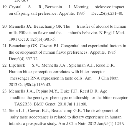
Crystal S. R., Bernstein L. Morning sickness: impact
on offspring salt preference. Appetite. 1995 Dec;25(3):231-40.
Mennella JA, Beauchamp GK The transfer of alcohol to human
milk. Effects on flavor and the infant's behavior. N Engl J Med.
1991 Oct 3; 325(14):981-5.
Beauchamp GK, Cowart BJ. Congenital and experiential factors in
the development of human flavor preferences. Appetite. 1985
Dec;6(4):357-72.
Lipchock S.V., Mennella J.A., Spielman A.I., Reed D.R.
Human bitter perception correlates with bitter receptor
messenger RNA expression in taste cells. Am J Clin Nutr.
2013 Oct;98(4):1136-43.
Mennella J.A., Pepino M.Y., Duke F.F., Reed D.R. Age
modifies the genotype-phenotype relationship for the bitter receptor
TAS2R38. BMC Genet. 2010 Jul 1;11:60.
Stein L.J., Cowart B.J., Beauchamp G.K. The development of
salty taste acceptance is related to dietary experience in human
infants: a prospective study. Am J Clin Nutr. 2012 Jan;95(1):123-9.