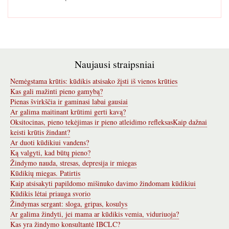
Naujausi straipsniai
Nemėgstama krūtis: kūdikis atsisako žįsti iš vienos krūties
Kas gali mažinti pieno gamybą?
Pienas švirkščia ir gaminasi labai gausiai
Ar galima maitinant krūtimi gerti kavą?
Oksitocinas, pieno tekėjimas ir pieno atleidimo refleksas
Kaip dažnai
keisti krūtis žindant?
Ar duoti kūdikiui vandens?
Ką valgyti, kad būtų pieno?
Žindymo nauda, stresas, depresija ir miegas
Kūdikių miegas. Patirtis
Kaip atsisakyti papildomo mišinuko davimo žindomam kūdikiui
Kūdikis lėtai priauga svorio
Žindymas sergant: sloga, gripas, kosulys
Ar galima žindyti, jei mama ar kūdikis vemia, viduriuoja?
Kas yra žindymo konsultantė IBCLC?