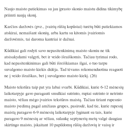
Naujo maisto patiekimas su jau įprasto skonio maistu didina tikimybę
priimti naują skonį.
Karčios daržovės (pvz., įvairių rūšių kopūstai) turėtų būti patiekiamos
atskirai, nemaišant skonių, arba kartu su kitomis įvairiomis
daržovėmis, tai daroma kantriai ir dažnai.
Kūdikiai gali rodyti savo nepasitenkinimą maisto skoniu ne tik
atsisakydami valgyti, bet ir veido išraiškomis. Tačiau tyrimai rodo,
kad nepasitenkinimas gali būti išreiškiamas ilgai, o tuo tarpu
suvalgomo maisto kiekis didėja. Tad tėvams rekomenduotina reaguoti
ne į veido išraiškas, bet į suvalgomo maisto kiekį. (26)
Maisto tekstūra taip pat yra labai svarbi. Kūdikiai, kurie 6-12 mėnesių
laikotarpyje gavo paragauti smulkiai sutrinto, rupiai sutrinto ir netrinto
maisto, vėliau mėgo įvairios tekstūros maistą. Tačiau tiriant rupesnio
maisto įvedimą pagal amžiaus grupes, pasirodė, kad tie, kurie rupesnį
maistą paragavo 6-9 mėnesių laikotarpyje lyginant su tais, kurie
paragavo 9 mėnesių ar vėliau, sulaukę septynerių metų valgė daugiau
skirtingo maisto, įskaitant 10 papildomų rūšių daržovių ir vaisų ir