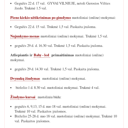
Gegužės 22 d. 17 val. GYVAI VILNIUJE, netoli Gerosios Vilties
žiedo. Trukmė 1.5 val.
Pieno kiekio užtikrinimas po gimdymo
nuotoliniai (online) mokymai:
Gegužės 22 d. 15 val. Trukmė 1,5 val. Paskaita įrašoma.
Nujunkymo menas
nuotoliniai (online) mokymai. Trukmė 1,5 val.
gegužės 29 d. d. 16.30 val. Trukmė 1,5 val. Paskaita įrašoma.
Atliepiantis ir
Baby - led
primaitinimas
nuotoliniai (online)
mokymai.
gegužės 29 d. 14.30 val. Trukmė 1,5 val. Paskaita įrašoma.
Dvynukų žindymas
nuotoliniai (online) mokymai.
birželio 1 d. 8.30 val. nuotoliniai mokymai. Trukmė 4 val.
Žindymo kursai
nuotoliniu būdu:
gegužės 6, 9,13, 15 d. nuo 18 val. nuotoliniai (online) mokymai.
Trukmė 10 val. Paskaitos įrašomos.
Birželio 25-28 d. nuo 18 val. nuotoliniai (online) mokymai. Trukmė 10
val. Paskaitos įrašomos.