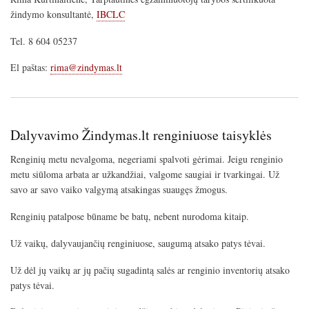
žindymo konsultantė,
IBCLC
Tel. 8 604 05237
El paštas:
rima@zindymas.lt
Dalyvavimo Žindymas.lt renginiuose taisyklės
Renginių metu nevalgoma, negeriami spalvoti gėrimai. Jeigu renginio
metu siūloma arbata ar užkandžiai, valgome saugiai ir tvarkingai. Už
savo ar savo vaiko valgymą atsakingas suaugęs žmogus.
Renginių patalpose būname be batų, nebent nurodoma kitaip.
Už vaikų, dalyvaujančių renginiuose, saugumą atsako patys tėvai.
Už dėl jų vaikų ar jų pačių sugadintą salės ar renginio inventorių atsako
patys tėvai.