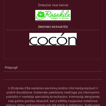
Drabužiai visai šeimai
ŽINDYMO SKRAISTĖS
Prisijungti
NARIO
PASKYROS
MENIU
© Zindymas.lt Be svetainės savininkų leidimo informaciją kopijuoti ir
platinti draudžiama. Svetainėje pateikiama medžiaga yra informacinio
pobūdžio ir neatstoja specialistų konsultacijos. Informaciją stengiamės
kaip galima greičiau atnaujinti, kad ji atititktų naujausius mokslinius
tyrimus, tačiau neišvengiamai gali likti klaidų ir netikslumų. Todėl esant