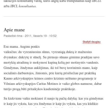
laktacijos konsultantų vardą, kuris anglų kaba trumpinamas kaip
IBCLC
arba
IBCL konsultantas.
Apie mane
Paskelbė
rima
-
2011, Vasaris 19 - 10:52
apie
Skaityti daugiau
Apie
Esu mama. Auginu penkis
mane
vaikučius: du vyresniuosius sūnus, vyresniąją dukrą ir mažuosius
dvynukus: dukrytę ir sūnelį. Su pirmojo sūnaus gimimu pradėjau savo
nuotykių atradimų ir mokymosi kupiną kelią per motinystės vandenis.
Gimdymas, žindymas auklėjimas, iki tol buvę teorinėmis mano, kaip
socialinės darbuotojos, žiniomis, prie kurių prisiliečiau per praktiką
Kauno arkivyskupijos šeimos centro krizinio nėštumo programoje ir
Vilniaus arkivyskupijos Caritas Motinos ir vaiko globos namuose, dabar
turėjo progą būti pritaikykos kasdieninėje praktikoje.
Su kiekvienu vaiku mokiausi iš naujo tų pačių dalykų: kas yra gimdymas
ir kaip jis vyksta, kas yra žindymas ir kaip jis vyksta, kas yra kūdikio