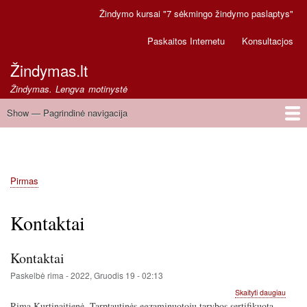
Pereiti
Žindymo kursai "7 sėkmingo žindymo paslaptys"
Secondary
į
links
pagrindinį
Paskaitos Internetu
Konsultacjos
turinį
Žindymas.lt
Žindymas. Lengva motinystė
Show — Pagrindinė navigacija
Pagrindinė
navigacija
Pirmas
Greitoji pagalba
Pirmas
Kelias
Kontaktai
Kontaktai
Paskelbė
rima
-
2022, Gruodis 19 - 02:13
apie
Skaityti daugiau
Kontak
Rima Kurtinaitienė, Tarptautinės egzaminuotojų tarybos sertifikuota