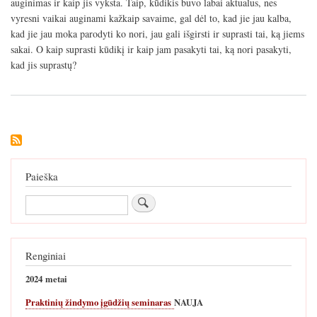
auginimas ir kaip jis vyksta. Taip, kūdikis buvo labai aktualus, nes
vyresni vaikai auginami kažkaip savaime, gal dėl to, kad jie jau kalba,
kad jie jau moka parodyti ko nori, jau gali išgirsti ir suprasti tai, ką jiems
sakai. O kaip suprasti kūdikį ir kaip jam pasakyti tai, ką nori pasakyti,
kad jis suprastų?
Paieška
Paieška
Renginiai
2024 metai
Praktinių žindymo įgūdžių seminaras
NAUJA