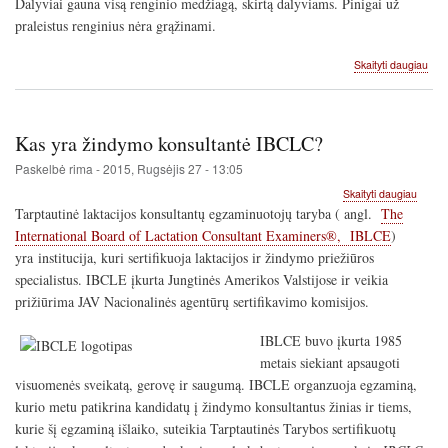
Dalyviai gauna visą renginio medžiagą, skirtą dalyviams. Pinigai už
praleistus renginius nėra grąžinami.
apie
Skaityti daugiau
Dal
Žind
reng
tais
Kas yra žindymo konsultantė IBCLC?
Paskelbė
rima
-
2015, Rugsėjis 27 - 13:05
apie
Skaityti daugiau
Kas
Tarptautinė laktacijos konsultantų egzaminuotojų taryba ( angl.
The
yra
International Board of Lactation Consultant Examiners®, IBLCE
)
žindy
yra institucija, kuri sertifikuoja laktacijos ir žindymo priežiūros
konsul
IBCL
specialistus. IBCLE įkurta Jungtinės Amerikos Valstijose ir veikia
prižiūrima JAV Nacionalinės agentūrų sertifikavimo komisijos.
IBLCE buvo įkurta 1985
metais siekiant apsaugoti
visuomenės sveikatą, gerovę ir saugumą. IBCLE organzuoja egzaminą,
kurio metu patikrina kandidatų į žindymo konsultantus žinias ir tiems,
kurie šį egzaminą išlaiko, suteikia Tarptautinės Tarybos sertifikuotų