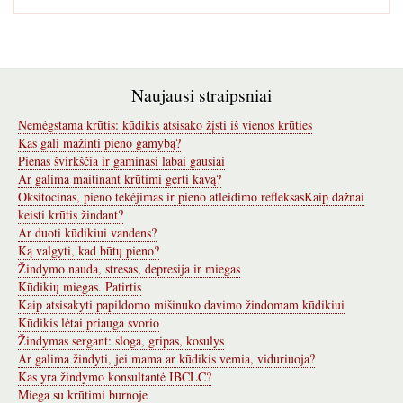
Naujausi straipsniai
Nemėgstama krūtis: kūdikis atsisako žįsti iš vienos krūties
Kas gali mažinti pieno gamybą?
Pienas švirkščia ir gaminasi labai gausiai
Ar galima maitinant krūtimi gerti kavą?
Oksitocinas, pieno tekėjimas ir pieno atleidimo refleksas
Kaip dažnai
keisti krūtis žindant?
Ar duoti kūdikiui vandens?
Ką valgyti, kad būtų pieno?
Žindymo nauda, stresas, depresija ir miegas
Kūdikių miegas. Patirtis
Kaip atsisakyti papildomo mišinuko davimo žindomam kūdikiui
Kūdikis lėtai priauga svorio
Žindymas sergant: sloga, gripas, kosulys
Ar galima žindyti, jei mama ar kūdikis vemia, viduriuoja?
Kas yra žindymo konsultantė IBCLC?
Miega su krūtimi burnoje