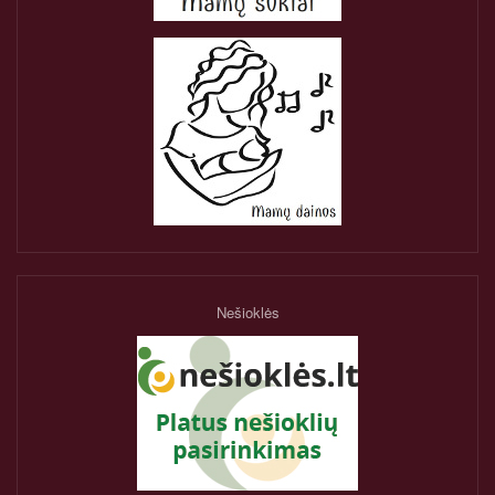
Nešioklės