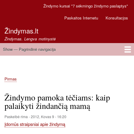
Pereiti
Žindymo kursai "7 sėkmingo žindymo paslaptys"
Secondary
į
links
pagrindinį
Paskaitos Internetu
Konsultacjos
turinį
Žindymas.lt
Žindymas. Lengva motinystė
Show — Pagrindinė navigacija
Pagrindinė
navigacija
Pirmas
Greitoji pagalba
Pirmas
Kelias
Žindymo pamoka tėčiams: kaip
palaikyti žindančią mamą
Paskelbė
rima
-
2012, Kovas 9 - 16:20
Įdomūs straipsniai apie žindymą