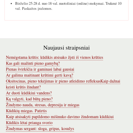
Birželio 25-28 d. nuo 18 val. nuotoliniai (online) mokymai. Trukmė 10
val. Paskaitos įrašomos.
Naujausi straipsniai
Nemėgstama krūtis: kūdikis atsisako žįsti iš vienos krūties
Kas gali mažinti pieno gamybą?
Pienas švirkščia ir gaminasi labai gausiai
Ar galima maitinant krūtimi gerti kavą?
Oksitocinas, pieno tekėjimas ir pieno atleidimo refleksas
Kaip dažnai
keisti krūtis žindant?
Ar duoti kūdikiui vandens?
Ką valgyti, kad būtų pieno?
Žindymo nauda, stresas, depresija ir miegas
Kūdikių miegas. Patirtis
Kaip atsisakyti papildomo mišinuko davimo žindomam kūdikiui
Kūdikis lėtai priauga svorio
Žindymas sergant: sloga, gripas, kosulys