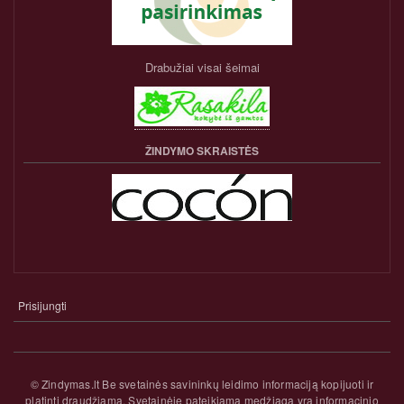
Drabužiai visai šeimai
ŽINDYMO SKRAISTĖS
Prisijungti
NARIO
PASKYROS
MENIU
© Zindymas.lt Be svetainės savininkų leidimo informaciją kopijuoti ir
platinti draudžiama. Svetainėje pateikiama medžiaga yra informacinio