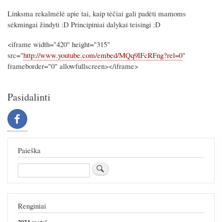
Linksma rekalmėlė apie tai, kaip tėčiai gali padėti mamoms
sėkmingai žindyti :D Principiniai dalykai teisingi :D
<iframe width="420" height="315"
src="
http://www.youtube.com/embed/MQq9IFcRFng?rel=0
"
frameborder="0" allowfullscreen></iframe>
Pasidalinti
Paieška
Paieška
Renginiai