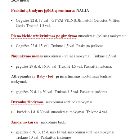
2024 metai
Praktinių žindymo įgūdžių seminaras
NAUJA
Gegužės 22 d. 17 val. GYVAI VILNIUJE, netoli Gerosios Vilties
žiedo. Trukmė 1.5 val.
Pieno kiekio užtikrinimas po gimdymo
nuotoliniai (online) mokymai:
Gegužės 22 d. 15 val. Trukmė 1,5 val. Paskaita įrašoma.
Nujunkymo menas
nuotoliniai (online) mokymai. Trukmė 1,5 val.
gegužės 29 d. d. 16.30 val. Trukmė 1,5 val. Paskaita įrašoma.
Atliepiantis ir
Baby - led
primaitinimas
nuotoliniai (online)
mokymai.
gegužės 29 d. 14.30 val. Trukmė 1,5 val. Paskaita įrašoma.
Dvynukų žindymas
nuotoliniai (online) mokymai.
birželio 1 d. 8.30 val. nuotoliniai mokymai. Trukmė 4 val.
Žindymo kursai
nuotoliniu būdu:
gegužės 6, 9,13, 15 d. nuo 18 val. nuotoliniai (online) mokymai.
Trukmė 10 val. Paskaitos įrašomos.