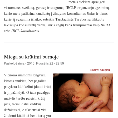
metais siekiant apsaugoti
visuomenės sveikatą, gerovę ir saugumą. IBCLE organzuoja egzaminą,
kurio metu patikrina kandidatų į žindymo konsultantus žinias ir tiems,
kurie šį egzaminą išlaiko, suteikia Tarptautinės Tarybos sertifikuotų
laktacijos konsultantų vardą, kuris anglų kaba trumpinamas kaip
IBCLC
arba
IBCL konsultantas.
Miega su krūtimi burnoje
Paskelbė
rima
-
2015, Rugsėjis 22 - 22:59
apie
Skaityti daugiau
Miega
Vienoms mamoms lengviau,
su
kitoms sunkiau, bet pagaliau
krūtimi
pavyksta kūdikėliui įduoti krūtį
burnoj
ir jį pažindyti. O tada pavalgęs
mažylis turėtų paleisti krūtį
pats, tačiau dalis kūdikių
dažniausiai, o tikriausiai visi
žindomi kūdikiai bent kartą yra