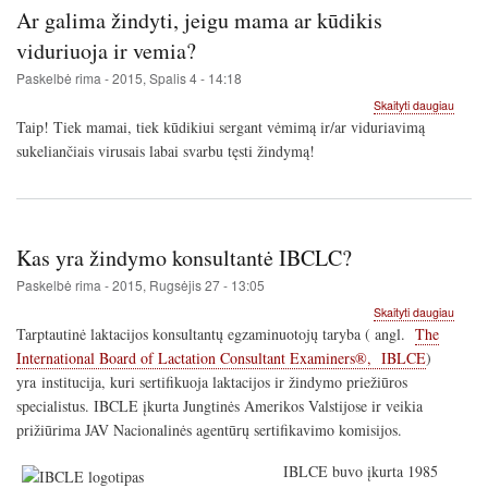
Ar galima žindyti, jeigu mama ar kūdikis
viduriuoja ir vemia?
Paskelbė
rima
-
2015, Spalis 4 - 14:18
apie
Skaityti daugiau
Ar
Taip! Tiek mamai, tiek kūdikiui sergant vėmimą ir/ar viduriavimą
galima
sukeliančiais virusais labai svarbu tęsti žindymą!
žindyti
jeigu
mama
ar
kūdikis
Kas yra žindymo konsultantė IBCLC?
viduri
ir
Paskelbė
rima
-
2015, Rugsėjis 27 - 13:05
vemia
apie
Skaityti daugiau
Kas
Tarptautinė laktacijos konsultantų egzaminuotojų taryba ( angl.
The
yra
International Board of Lactation Consultant Examiners®, IBLCE
)
žindy
yra institucija, kuri sertifikuoja laktacijos ir žindymo priežiūros
konsul
IBCL
specialistus. IBCLE įkurta Jungtinės Amerikos Valstijose ir veikia
prižiūrima JAV Nacionalinės agentūrų sertifikavimo komisijos.
IBLCE buvo įkurta 1985