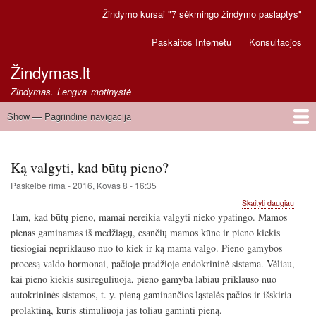
Pereiti
Žindymo kursai "7 sėkmingo žindymo paslaptys"
Secondary
į
links
pagrindinį
Paskaitos Internetu
Konsultacjos
turinį
Žindymas.lt
Žindymas. Lengva motinystė
Show — Pagrindinė navigacija
Pagrindinė
navigacija
Pirmas
Greitoji pagalba
Ką valgyti, kad būtų pieno?
Paskelbė
rima
-
2016, Kovas 8 - 16:35
apie
Skaityti daugiau
Ką
Tam, kad būtų pieno, mamai nereikia valgyti nieko ypatingo. Mamos
valgyti
pienas gaminamas iš medžiagų, esančių mamos kūne ir pieno kiekis
kad
tiesiogiai nepriklauso nuo to kiek ir ką mama valgo. Pieno gamybos
būtų
pieno
procesą valdo hormonai, pačioje pradžioje endokrininė sistema. Vėliau,
kai pieno kiekis susireguliuoja, pieno gamyba labiau priklauso nuo
autokrininės sistemos, t. y. pieną gaminančios ląstelės pačios ir išskiria
prolaktiną, kuris stimuliuoja jas toliau gaminti pieną.