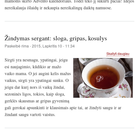
mamoms skirto Advento kalendoriaus. Todėl teko jį sukurti pačiai! Idėjos
nereikalauja išlaidų ir nekaupia nereikalingų daiktų namuose.
Žindymas sergant: sloga, gripas, kosulys
Paskelbė
rima
-
2015, Lapkritis 10 - 11:34
apie
Skaityti daugiau
Žindy
Sirgti yra nesmagu, ypatingai, jeigu
sergan
esi naujagimio, kūdikio ar mažo
sloga,
vaiko mama. O jei augini kelis mažus
gripas
kosuly
vaikus, sirgti yra ypatingai sunku. O
jeigu dar kurį nors iš vaikų žindai,
sezoninės ligos, tokios, kaip sloga,
gerklės skausmas ar gripas gyvenimą
gali gerokai apsunkinti ir klausimais apie tai, ar žindyti saugu ir ar
žindant saugu vartoti vaistus.