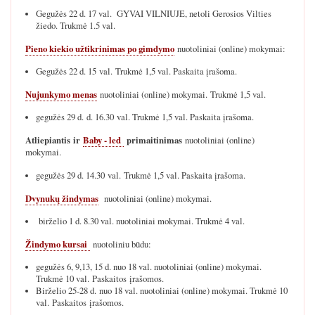
Gegužės 22 d. 17 val. GYVAI VILNIUJE, netoli Gerosios Vilties
žiedo. Trukmė 1.5 val.
Pieno kiekio užtikrinimas po gimdymo
nuotoliniai (online) mokymai:
Gegužės 22 d. 15 val. Trukmė 1,5 val. Paskaita įrašoma.
Nujunkymo menas
nuotoliniai (online) mokymai. Trukmė 1,5 val.
gegužės 29 d. d. 16.30 val. Trukmė 1,5 val. Paskaita įrašoma.
Atliepiantis ir
Baby - led
primaitinimas
nuotoliniai (online)
mokymai.
gegužės 29 d. 14.30 val. Trukmė 1,5 val. Paskaita įrašoma.
Dvynukų žindymas
nuotoliniai (online) mokymai.
birželio 1 d. 8.30 val. nuotoliniai mokymai. Trukmė 4 val.
Žindymo kursai
nuotoliniu būdu:
gegužės 6, 9,13, 15 d. nuo 18 val. nuotoliniai (online) mokymai.
Trukmė 10 val. Paskaitos įrašomos.
Birželio 25-28 d. nuo 18 val. nuotoliniai (online) mokymai. Trukmė 10
val. Paskaitos įrašomos.