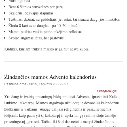
Elastinga oda
Bent 6 šlapios sauskelnės per parą
Skaidrus, bekvapis šlapimas
Tuštinasi dažnai, su grūdeliais, jei retai, tai išmatų daug, jos minkštos
Žinda 8 kartus ar daugiau, po 15-20 minučių
Mamai puikiai veikia pieno tekėjimo refleksas
Svorio augimas lėtas, bet pastovus
Kūdikis, kuriam trūksta maisto ir galbūt nesveikuoja:
Žindančios mamos Advento kalendorius
Paskelbė
rima
-
2015, Lapkritis 25 - 22:27
apie
Skaityti daugiau
Žindan
Yra daug ir įvairių prasmingų būdų praleisti Adventą, įprasminti Kalėdų
mamo
laukimo laikotarpį. Mamos sugalvoja užduočių ir dovanėlių kalendorius
Adven
kūdkiams ir vaikams, suaugę dalijasi religinėmis ir pasaulietinėmis
kalend
idėjomis kaip padaryti šį laikotarpį ir apskritai gyvenimą šioje žemėje
prasmingesnį, geresnį. Tačiau iki šiol dar neteko matyti žindančioms