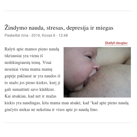
Žindymo nauda, stresas, depresija ir miegas
Paskelbė
rima
-
2016, Kovas 6 - 12:48
apie
Skaityti daugiau
Žindy
Rašyti apie mamos pieno naudą
nauda
tikriausiai yra viena iš
stresa
nedėkingiausių temų. Visai
depres
ir
neseniai viena mama mamų
miega
gupėje paklausė ar yra naudos iš
to mažo jos pieno kiekio, kurį ji
gali sumaitinti savo kūdikiui.
Kai atsakiau, kad net ir mažas
kiekis yra naudingas, kita mama man atsakė, kad “kad apie pieno naudą
ginčytis niekas nė neketina ir visos apie jo naudą žino.