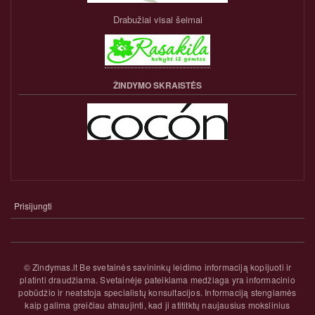
Drabužiai visai šeimai
ŽINDYMO SKRAISTĖS
Prisijungti
NARIO
PASKYROS
MENIU
© Zindymas.lt Be svetainės savininkų leidimo informaciją kopijuoti ir
platinti draudžiama. Svetainėje pateikiama medžiaga yra informacinio
pobūdžio ir neatstoja specialistų konsultacijos. Informaciją stengiamės
kaip galima greičiau atnaujinti, kad ji atititktų naujausius mokslinius