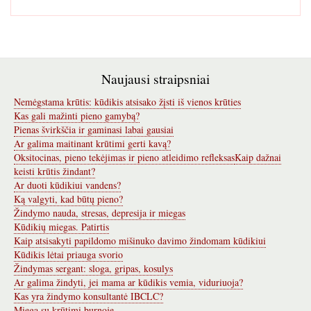
Naujausi straipsniai
Nemėgstama krūtis: kūdikis atsisako žįsti iš vienos krūties
Kas gali mažinti pieno gamybą?
Pienas švirkščia ir gaminasi labai gausiai
Ar galima maitinant krūtimi gerti kavą?
Oksitocinas, pieno tekėjimas ir pieno atleidimo refleksas
Kaip dažnai
keisti krūtis žindant?
Ar duoti kūdikiui vandens?
Ką valgyti, kad būtų pieno?
Žindymo nauda, stresas, depresija ir miegas
Kūdikių miegas. Patirtis
Kaip atsisakyti papildomo mišinuko davimo žindomam kūdikiui
Kūdikis lėtai priauga svorio
Žindymas sergant: sloga, gripas, kosulys
Ar galima žindyti, jei mama ar kūdikis vemia, viduriuoja?
Kas yra žindymo konsultantė IBCLC?
Miega su krūtimi burnoje