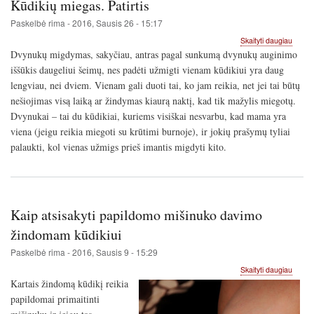
Kūdikių miegas. Patirtis
Paskelbė
rima
-
2016, Sausis 26 - 15:17
apie
Skaityti daugiau
Kūdiki
Dvynukų migdymas, sakyčiau, antras pagal sunkumą dvynukų auginimo
miega
iššūkis daugeliui šeimų, nes padėti užmigti vienam kūdikiui yra daug
Patirti
lengviau, nei dviem. Vienam gali duoti tai, ko jam reikia, net jei tai būtų
nešiojimas visą laiką ar žindymas kiaurą naktį, kad tik mažylis miegotų.
Dvynukai – tai du kūdikiai, kuriems visiškai nesvarbu, kad mama yra
viena (jeigu reikia miegoti su krūtimi burnoje), ir jokių prašymų tyliai
palaukti, kol vienas užmigs prieš imantis migdyti kito.
Kaip atsisakyti papildomo mišinuko davimo
žindomam kūdikiui
Paskelbė
rima
-
2016, Sausis 9 - 15:29
apie
Skaityti daugiau
Kaip
Kartais žindomą kūdikį reikia
atsisak
papildomai primaitinti
papil