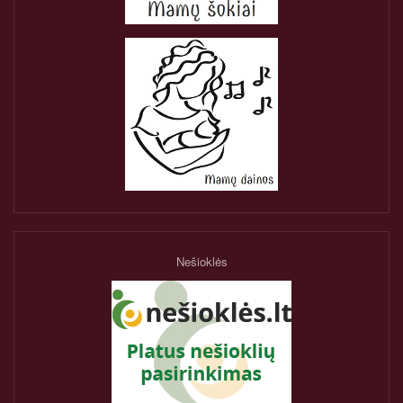
Nešioklės