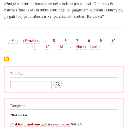
užmigę su krūtimi burnoje nė neketindami jos paleisti. O mamos iš
patirties žino, kad ištraukus krūtį negiliai įmigusiam kūdikiui iš burnytės,
jis gali tuoj pat atsibusti ir vėl pareikalauti krūties. Ką daryti?
First
« First
Previous
‹ Previous
…
Page
5
Page
6
Page
7
Page
8
Current
9
Page
10
Pagination
page
page
page
Page
11
Page
12
Page
13
…
Next
Next ›
Last
Last »
page
page
Paieška
Paieška
Renginiai
2024 metai
Praktinių žindymo įgūdžių seminaras
NAUJA