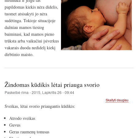
mišinuku ir jeigu tas
mišinu
davim
papildomas kiekis nėra didelis,
žindo
tuomet atsisakyti jo nėra
kūdikiu
sudėtinga. Tokioje situacijoje
dažniau mamos tiesiog
baiminasi, kad mamos pieno
trūksta arba vaikučiui įsiverkus
vakarais duoda nedidelį kiekį
dirbtinio maisto.
Žindomas kūdikis lėtai priauga svorio
Paskelbė
rima
-
2015, Lapkritis 26 - 09:44
apie
Skaityti daugiau
Žindo
Sveikas, lėtai svorio priaugantis kūdikis:
kūdikis
lėtai
Atrodo sveikas
priaug
Guvus
svorio
Geras raumenų tonusas