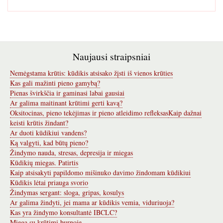
Naujausi straipsniai
Nemėgstama krūtis: kūdikis atsisako žįsti iš vienos krūties
Kas gali mažinti pieno gamybą?
Pienas švirkščia ir gaminasi labai gausiai
Ar galima maitinant krūtimi gerti kavą?
Oksitocinas, pieno tekėjimas ir pieno atleidimo refleksas
Kaip dažnai
keisti krūtis žindant?
Ar duoti kūdikiui vandens?
Ką valgyti, kad būtų pieno?
Žindymo nauda, stresas, depresija ir miegas
Kūdikių miegas. Patirtis
Kaip atsisakyti papildomo mišinuko davimo žindomam kūdikiui
Kūdikis lėtai priauga svorio
Žindymas sergant: sloga, gripas, kosulys
Ar galima žindyti, jei mama ar kūdikis vemia, viduriuoja?
Kas yra žindymo konsultantė IBCLC?
Miega su krūtimi burnoje