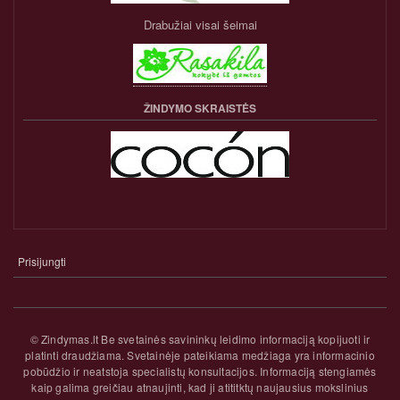
Drabužiai visai šeimai
ŽINDYMO SKRAISTĖS
Prisijungti
NARIO
PASKYROS
MENIU
© Zindymas.lt Be svetainės savininkų leidimo informaciją kopijuoti ir
platinti draudžiama. Svetainėje pateikiama medžiaga yra informacinio
pobūdžio ir neatstoja specialistų konsultacijos. Informaciją stengiamės
kaip galima greičiau atnaujinti, kad ji atititktų naujausius mokslinius