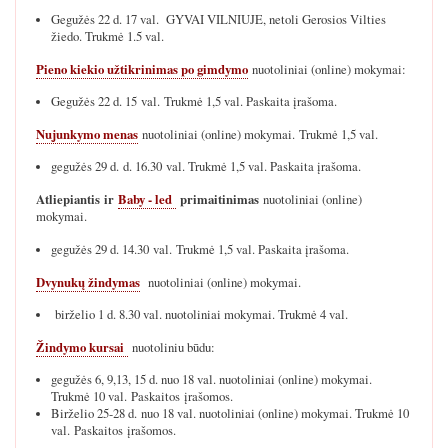
Gegužės 22 d. 17 val. GYVAI VILNIUJE, netoli Gerosios Vilties
žiedo. Trukmė 1.5 val.
Pieno kiekio užtikrinimas po gimdymo
nuotoliniai (online) mokymai:
Gegužės 22 d. 15 val. Trukmė 1,5 val. Paskaita įrašoma.
Nujunkymo menas
nuotoliniai (online) mokymai. Trukmė 1,5 val.
gegužės 29 d. d. 16.30 val. Trukmė 1,5 val. Paskaita įrašoma.
Atliepiantis ir
Baby - led
primaitinimas
nuotoliniai (online)
mokymai.
gegužės 29 d. 14.30 val. Trukmė 1,5 val. Paskaita įrašoma.
Dvynukų žindymas
nuotoliniai (online) mokymai.
birželio 1 d. 8.30 val. nuotoliniai mokymai. Trukmė 4 val.
Žindymo kursai
nuotoliniu būdu:
gegužės 6, 9,13, 15 d. nuo 18 val. nuotoliniai (online) mokymai.
Trukmė 10 val. Paskaitos įrašomos.
Birželio 25-28 d. nuo 18 val. nuotoliniai (online) mokymai. Trukmė 10
val. Paskaitos įrašomos.