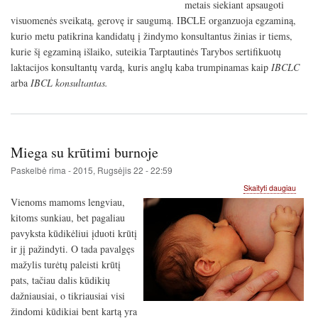
metais siekiant apsaugoti
visuomenės sveikatą, gerovę ir saugumą. IBCLE organzuoja egzaminą,
kurio metu patikrina kandidatų į žindymo konsultantus žinias ir tiems,
kurie šį egzaminą išlaiko, suteikia Tarptautinės Tarybos sertifikuotų
laktacijos konsultantų vardą, kuris anglų kaba trumpinamas kaip
IBCLC
arba
IBCL konsultantas.
Miega su krūtimi burnoje
Paskelbė
rima
-
2015, Rugsėjis 22 - 22:59
apie
Skaityti daugiau
Miega
Vienoms mamoms lengviau,
su
kitoms sunkiau, bet pagaliau
krūtimi
pavyksta kūdikėliui įduoti krūtį
burnoj
ir jį pažindyti. O tada pavalgęs
mažylis turėtų paleisti krūtį
pats, tačiau dalis kūdikių
dažniausiai, o tikriausiai visi
žindomi kūdikiai bent kartą yra