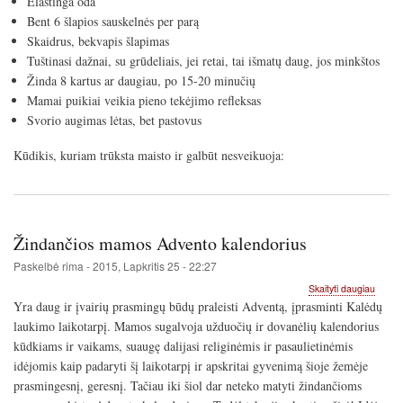
Elastinga oda
Bent 6 šlapios sauskelnės per parą
Skaidrus, bekvapis šlapimas
Tuštinasi dažnai, su grūdeliais, jei retai, tai išmatų daug, jos minkštos
Žinda 8 kartus ar daugiau, po 15-20 minučių
Mamai puikiai veikia pieno tekėjimo refleksas
Svorio augimas lėtas, bet pastovus
Kūdikis, kuriam trūksta maisto ir galbūt nesveikuoja:
Žindančios mamos Advento kalendorius
Paskelbė
rima
-
2015, Lapkritis 25 - 22:27
apie
Skaityti daugiau
Žindan
Yra daug ir įvairių prasmingų būdų praleisti Adventą, įprasminti Kalėdų
mamo
laukimo laikotarpį. Mamos sugalvoja užduočių ir dovanėlių kalendorius
Adven
kūdkiams ir vaikams, suaugę dalijasi religinėmis ir pasaulietinėmis
kalend
idėjomis kaip padaryti šį laikotarpį ir apskritai gyvenimą šioje žemėje
prasmingesnį, geresnį. Tačiau iki šiol dar neteko matyti žindančioms