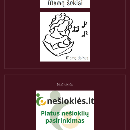
Nešioklės