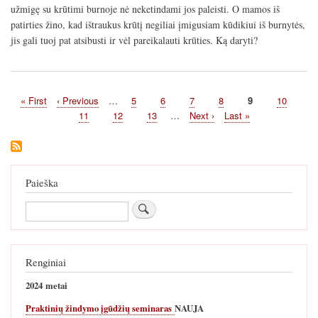
užmigę su krūtimi burnoje nė neketindami jos paleisti. O mamos iš
patirties žino, kad ištraukus krūtį negiliai įmigusiam kūdikiui iš burnytės,
jis gali tuoj pat atsibusti ir vėl pareikalauti krūties. Ką daryti?
First
« First
Previous
‹ Previous
…
Page
5
Page
6
Page
7
Page
8
Current
9
Page
10
Pagination
page
page
page
Page
11
Page
12
Page
13
…
Next
Next ›
Last
Last »
page
page
Paieška
Paieška
Renginiai
2024 metai
Praktinių žindymo įgūdžių seminaras
NAUJA