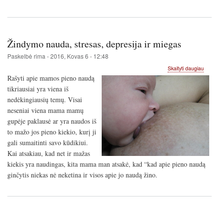
Žindymo nauda, stresas, depresija ir miegas
Paskelbė
rima
-
2016, Kovas 6 - 12:48
apie
Skaityti daugiau
Žindy
Rašyti apie mamos pieno naudą
nauda
tikriausiai yra viena iš
stresa
nedėkingiausių temų. Visai
depres
ir
neseniai viena mama mamų
miega
gupėje paklausė ar yra naudos iš
to mažo jos pieno kiekio, kurį ji
gali sumaitinti savo kūdikiui.
Kai atsakiau, kad net ir mažas
kiekis yra naudingas, kita mama man atsakė, kad “kad apie pieno naudą
ginčytis niekas nė neketina ir visos apie jo naudą žino.