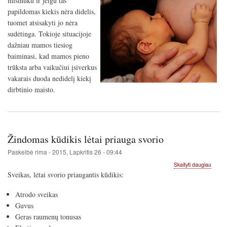
mišinuku ir jeigu tas
mišinu
davim
papildomas kiekis nėra didelis,
žindo
tuomet atsisakyti jo nėra
kūdikiu
sudėtinga. Tokioje situacijoje
dažniau mamos tiesiog
baiminasi, kad mamos pieno
trūksta arba vaikučiui įsiverkus
vakarais duoda nedidelį kiekį
dirbtinio maisto.
Žindomas kūdikis lėtai priauga svorio
Paskelbė
rima
-
2015, Lapkritis 26 - 09:44
apie
Skaityti daugiau
Žindo
Sveikas, lėtai svorio priaugantis kūdikis:
kūdikis
lėtai
Atrodo sveikas
priaug
Guvus
svorio
Geras raumenų tonusas