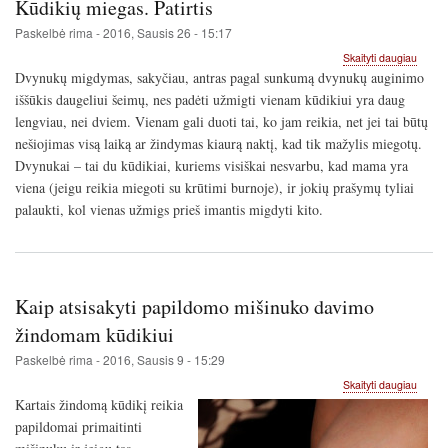
Kūdikių miegas. Patirtis
Paskelbė
rima
-
2016, Sausis 26 - 15:17
apie
Skaityti daugiau
Kūdiki
Dvynukų migdymas, sakyčiau, antras pagal sunkumą dvynukų auginimo
miega
iššūkis daugeliui šeimų, nes padėti užmigti vienam kūdikiui yra daug
Patirti
lengviau, nei dviem. Vienam gali duoti tai, ko jam reikia, net jei tai būtų
nešiojimas visą laiką ar žindymas kiaurą naktį, kad tik mažylis miegotų.
Dvynukai – tai du kūdikiai, kuriems visiškai nesvarbu, kad mama yra
viena (jeigu reikia miegoti su krūtimi burnoje), ir jokių prašymų tyliai
palaukti, kol vienas užmigs prieš imantis migdyti kito.
Kaip atsisakyti papildomo mišinuko davimo
žindomam kūdikiui
Paskelbė
rima
-
2016, Sausis 9 - 15:29
apie
Skaityti daugiau
Kaip
Kartais žindomą kūdikį reikia
atsisak
papildomai primaitinti
papil