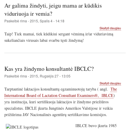
Ar galima žindyti, jeigu mama ar kūdikis
viduriuoja ir vemia?
Paskelbė
rima
-
2015, Spalis 4 - 14:18
apie
Skaityti daugiau
Ar
Taip! Tiek mamai, tiek kūdikiui sergant vėmimą ir/ar viduriavimą
galima
sukeliančiais virusais labai svarbu tęsti žindymą!
žindyti
jeigu
mama
ar
kūdikis
Kas yra žindymo konsultantė IBCLC?
viduri
ir
Paskelbė
rima
-
2015, Rugsėjis 27 - 13:05
vemia
apie
Skaityti daugiau
Kas
Tarptautinė laktacijos konsultantų egzaminuotojų taryba ( angl.
The
yra
International Board of Lactation Consultant Examiners®, IBLCE
)
žindy
yra institucija, kuri sertifikuoja laktacijos ir žindymo priežiūros
konsul
IBCL
specialistus. IBCLE įkurta Jungtinės Amerikos Valstijose ir veikia
prižiūrima JAV Nacionalinės agentūrų sertifikavimo komisijos.
IBLCE buvo įkurta 1985