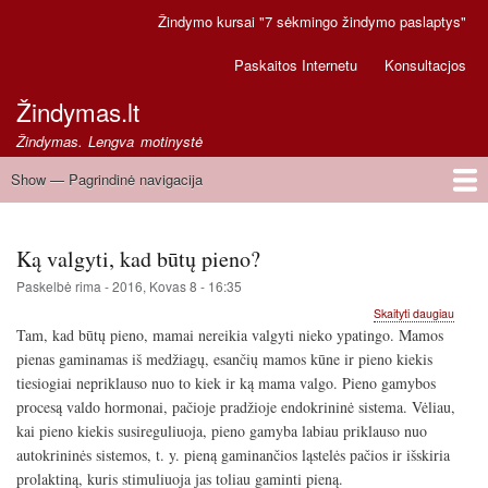
Pereiti
Žindymo kursai "7 sėkmingo žindymo paslaptys"
Secondary
į
links
pagrindinį
Paskaitos Internetu
Konsultacjos
turinį
Žindymas.lt
Žindymas. Lengva motinystė
Show — Pagrindinė navigacija
Pagrindinė
navigacija
Pirmas
Greitoji pagalba
Ką valgyti, kad būtų pieno?
Paskelbė
rima
-
2016, Kovas 8 - 16:35
apie
Skaityti daugiau
Ką
Tam, kad būtų pieno, mamai nereikia valgyti nieko ypatingo. Mamos
valgyti
pienas gaminamas iš medžiagų, esančių mamos kūne ir pieno kiekis
kad
tiesiogiai nepriklauso nuo to kiek ir ką mama valgo. Pieno gamybos
būtų
pieno
procesą valdo hormonai, pačioje pradžioje endokrininė sistema. Vėliau,
kai pieno kiekis susireguliuoja, pieno gamyba labiau priklauso nuo
autokrininės sistemos, t. y. pieną gaminančios ląstelės pačios ir išskiria
prolaktiną, kuris stimuliuoja jas toliau gaminti pieną.