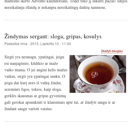
mamoms skirto Advento kalendoriaus. Todėl teko jį sukurti pačiai! Idėjos
nereikalauja išlaidų ir nekaupia nereikalingų daiktų namuose.
Žindymas sergant: sloga, gripas, kosulys
Paskelbė
rima
-
2015, Lapkritis 10 - 11:34
apie
Skaityti daugiau
Žindy
Sirgti yra nesmagu, ypatingai, jeigu
sergan
esi naujagimio, kūdikio ar mažo
sloga,
vaiko mama. O jei augini kelis mažus
gripas
kosuly
vaikus, sirgti yra ypatingai sunku. O
jeigu dar kurį nors iš vaikų žindai,
sezoninės ligos, tokios, kaip sloga,
gerklės skausmas ar gripas gyvenimą
gali gerokai apsunkinti ir klausimais apie tai, ar žindyti saugu ir ar
žindant saugu vartoti vaistus.