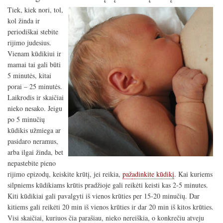
keisti
Tiek, kiek nori, tol,
krūtis
kol žinda ir
žindan
periodiškai stebite
rijimo judesius.
Vienam kūdikiui ir
mamai tai gali būti
5 minutės, kitai
porai – 25 minutės.
Laikrodis ir skaičiai
nieko nesako. Jeigu
po 5 minučių
kūdikis užmiega ar
pasidaro neramus,
arba ilgai žinda, bet
nepastebite pieno
rijimo epizodų, keiskit
e krūtį, jei reikia,
paž
a
dinkite kūdikį
. Kai kuriems
silpniems kūdikiams krūtis pradžioje gali reikėti keisti kas 2-5 minutes.
Kiti kūdikiai gali pavalgyti iš vienos krūties per 15-20 minučių. Dar
kitiems gali reikėti 20 min iš vienos krūties ir dar 20 min iš kitos krūties.
Visi skaičiai, kuriuos čia parašiau, nieko nereiškia, o konkrečiu atveju