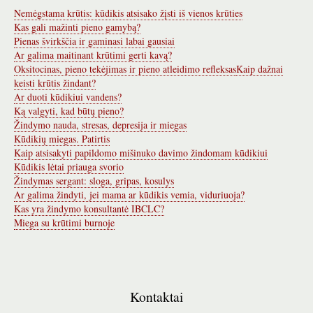
Nemėgstama krūtis: kūdikis atsisako žįsti iš vienos krūties
Kas gali mažinti pieno gamybą?
Pienas švirkščia ir gaminasi labai gausiai
Ar galima maitinant krūtimi gerti kavą?
Oksitocinas, pieno tekėjimas ir pieno atleidimo refleksas
Kaip dažnai
keisti krūtis žindant?
Ar duoti kūdikiui vandens?
Ką valgyti, kad būtų pieno?
Žindymo nauda, stresas, depresija ir miegas
Kūdikių miegas. Patirtis
Kaip atsisakyti papildomo mišinuko davimo žindomam kūdikiui
Kūdikis lėtai priauga svorio
Žindymas sergant: sloga, gripas, kosulys
Ar galima žindyti, jei mama ar kūdikis vemia, viduriuoja?
Kas yra žindymo konsultantė IBCLC?
Miega su krūtimi burnoje
Kontaktai