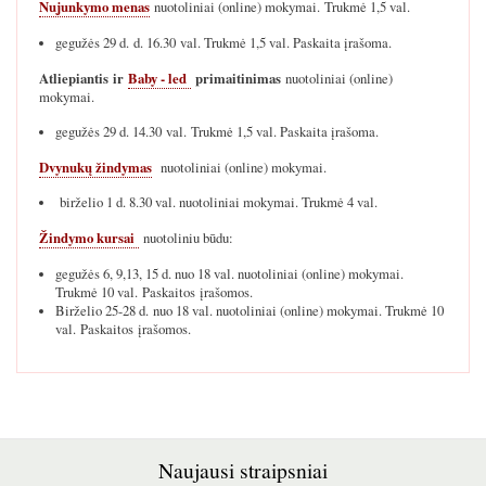
Nujunkymo menas
nuotoliniai (online) mokymai. Trukmė 1,5 val.
gegužės 29 d. d. 16.30 val. Trukmė 1,5 val. Paskaita įrašoma.
Atliepiantis ir
Baby - led
primaitinimas
nuotoliniai (online)
mokymai.
gegužės 29 d. 14.30 val. Trukmė 1,5 val. Paskaita įrašoma.
Dvynukų žindymas
nuotoliniai (online) mokymai.
birželio 1 d. 8.30 val. nuotoliniai mokymai. Trukmė 4 val.
Žindymo kursai
nuotoliniu būdu:
gegužės 6, 9,13, 15 d. nuo 18 val. nuotoliniai (online) mokymai.
Trukmė 10 val. Paskaitos įrašomos.
Birželio 25-28 d. nuo 18 val. nuotoliniai (online) mokymai. Trukmė 10
val. Paskaitos įrašomos.
Naujausi straipsniai