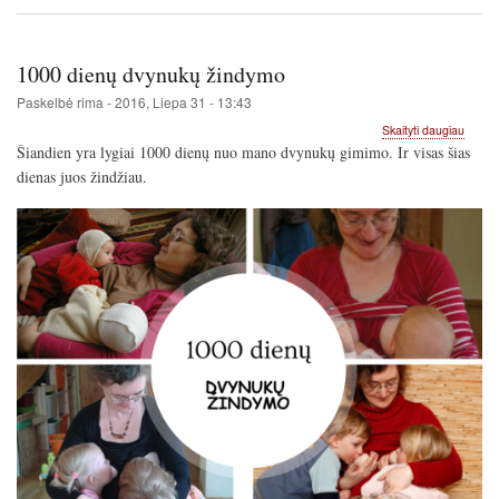
1000 dienų dvynukų žindymo
Paskelbė
rima
-
2016, Liepa 31 - 13:43
apie
Skaityti daugiau
1000
Šiandien yra lygiai 1000 dienų nuo mano dvynukų gimimo. Ir visas šias
dienų
dienas juos žindžiau.
dvynu
žindy