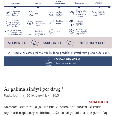
Ar galima žindyti per daug?
Paskelbė
rima
-
2016, Lapkritis 4 - 10:51
apie
Skaityti daugiau
Ar
Mamoms labai rūpi, ar galima kūdikį permaitinti žindant, ar reikia
galima
reguliuoti tarpus tarp maitinimų, dažniausiai galvojama apie pertraukų
žindyti