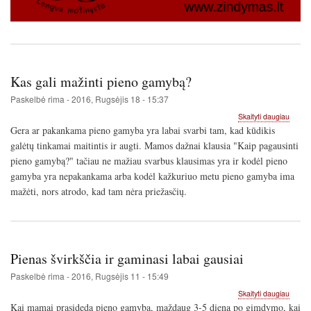
Kas gali mažinti pieno gamybą?
Paskelbė
rima
-
2016, Rugsėjis 18 - 15:37
apie
Skaityti daugiau
Kas
Gera ar pakankama pieno gamyba yra labai svarbi tam, kad kūdikis
gali
galėtų tinkamai maitintis ir augti. Mamos dažnai klausia "Kaip pagausinti
mažint
pieno gamybą?" tačiau ne mažiau svarbus klausimas yra ir kodėl pieno
pieno
gamy
gamyba yra nepakankama arba kodėl kažkuriuo metu pieno gamyba ima
mažėti, nors atrodo, kad tam nėra priežasčių.
Pienas švirkščia ir gaminasi labai gausiai
Paskelbė
rima
-
2016, Rugsėjis 11 - 15:49
apie
Skaityti daugiau
Piena
Kai mamai prasideda pieno gamyba, maždaug 3-5 dieną po gimdymo, kai