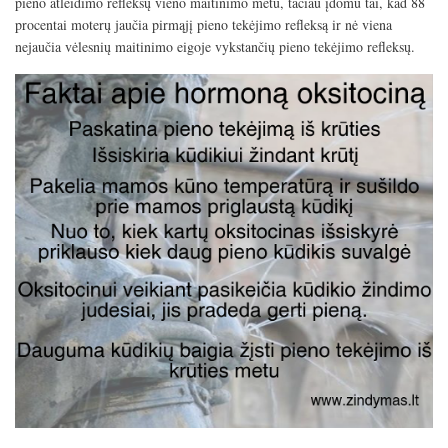
pieno atleidimo refleksų vieno maitinimo metu, tačiau įdomu tai, kad 88
procentai moterų jaučia pirmąjį pieno tekėjimo refleksą ir nė viena
nejaučia vėlesnių maitinimo eigoje vykstančių pieno tekėjimo refleksų.