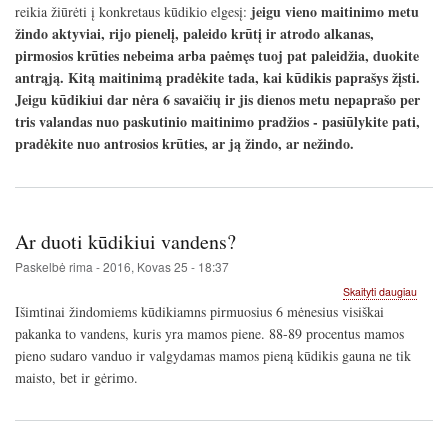
jeigu vieno maitinimo metu
reikia žiūrėti į konkretaus kūdikio elgesį:
žindo aktyviai, rijo pienelį, paleido krūtį ir atrodo alkanas,
pirmosios krūties nebeima arba paėmęs tuoj pat paleidžia, duokite
antrąją. Kitą maitinimą pradėkite tada, kai kūdikis paprašys žįsti.
Jeigu kūdikiui dar nėra 6 savaičių ir jis dienos metu nepaprašo per
tris valandas nuo paskutinio maitinimo pradžios - pasiūlykite pati,
pradėkite nuo antrosios krūties, ar ją žindo, ar nežindo.
Ar duoti kūdikiui vandens?
Paskelbė
rima
-
2016, Kovas 25 - 18:37
apie
Skaityti daugiau
Ar
Išimtinai žindomiems kūdikiamns pirmuosius 6 mėnesius visiškai
duoti
pakanka to vandens, kuris yra mamos piene. 88-89 procentus mamos
kūdikiu
pieno sudaro vanduo ir valgydamas mamos pieną kūdikis gauna ne tik
vande
maisto, bet ir gėrimo.