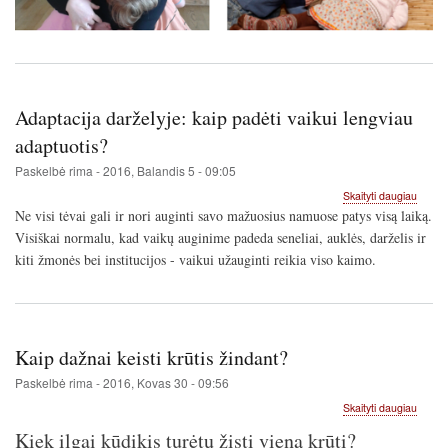
Adaptacija darželyje: kaip padėti vaikui lengviau
adaptuotis?
Paskelbė
rima
-
2016, Balandis 5 - 09:05
apie
Skaityti daugiau
Adapta
Ne visi tėvai gali ir nori auginti savo mažuosius namuose patys visą laiką.
daržel
Visiškai normalu, kad vaikų auginime padeda seneliai, auklės, darželis ir
kaip
kiti žmonės bei institucijos - vaikui užauginti reikia viso kaimo.
padėti
vaikui
lengvi
adaptu
Kaip dažnai keisti krūtis žindant?
Paskelbė
rima
-
2016, Kovas 30 - 09:56
apie
Skaityti daugiau
Kaip
Kiek ilgai kūdikis turėtų žįsti vieną krūtį?
dažnai