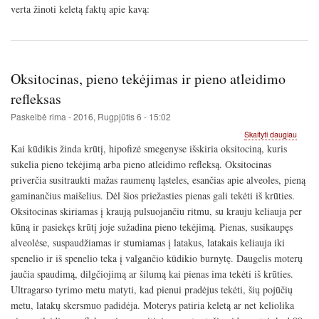
verta žinoti keletą faktų apie kavą:
Oksitocinas, pieno tekėjimas ir pieno atleidimo
refleksas
Paskelbė
rima
-
2016, Rugpjūtis 6 - 15:02
apie
Skaityti daugiau
Oksito
Kai kūdikis žinda krūtį, hipofizė smegenyse išskiria oksitociną, kuris
pieno
sukelia pieno tekėjimą arba pieno atleidimo refleksą. Oksitocinas
tekėji
priverčia susitraukti mažas raumenų ląsteles, esančias apie alveoles, pieną
ir
pieno
gaminančius maišelius. Dėl šios priežasties pienas gali tekėti iš krūties.
atleid
Oksitocinas skiriamas į kraują pulsuojančiu ritmu, su krauju keliauja per
reflek
kūną ir pasiekęs krūtį joje sužadina pieno tekėjimą. Pienas, susikaupęs
alveolėse, suspaudžiamas ir stumiamas į latakus, latakais keliauja iki
spenelio ir iš spenelio teka į valgančio kūdikio burnytę. Daugelis moterų
jaučia spaudimą, dilgčiojimą ar šilumą kai pienas ima tekėti iš krūties.
Ultragarso tyrimo metu matyti, kad pienui pradėjus tekėti, šių pojūčių
metu, latakų skersmuo padidėja. Moterys patiria keletą ar net keliolika