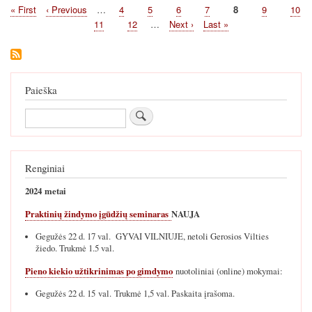
First
« First
Previous
‹ Previous
…
Page
4
Page
5
Page
6
Page
7
Current
8
Page
9
Page
10
Pagination
page
page
page
Page
11
Page
12
…
Next
Next ›
Last
Last »
page
page
Paieška
Paieška
Renginiai
2024 metai
Praktinių žindymo įgūdžių seminaras
NAUJA
Gegužės 22 d. 17 val. GYVAI VILNIUJE, netoli Gerosios Vilties
žiedo. Trukmė 1.5 val.
Pieno kiekio užtikrinimas po gimdymo
nuotoliniai (online) mokymai:
Gegužės 22 d. 15 val. Trukmė 1,5 val. Paskaita įrašoma.