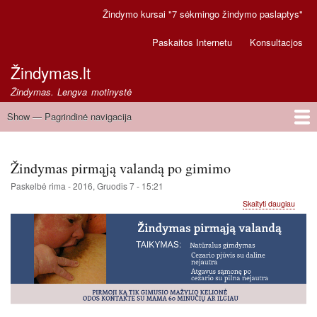
Pereiti
Žindymo kursai "7 sėkmingo žindymo paslaptys"
Secondary
į
links
pagrindinį
Paskaitos Internetu
Konsultacjos
turinį
Žindymas.lt
Žindymas. Lengva motinystė
Show — Pagrindinė navigacija
Pagrindinė
navigacija
Pirmas
Greitoji pagalba
Žindymas pirmąją valandą po gimimo
Paskelbė
rima
-
2016, Gruodis 7 - 15:21
apie
Skaityti daugiau
Žindy
pirmąj
valan
po
gimim