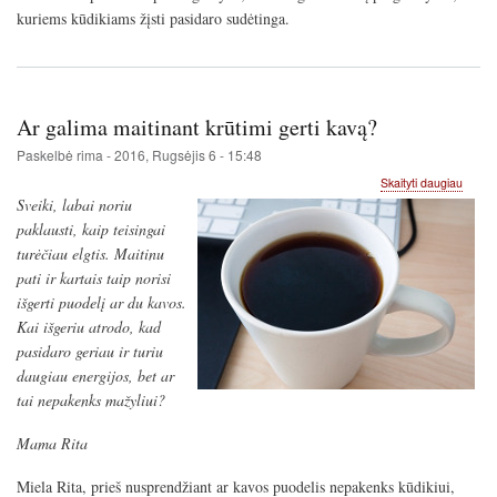
švirkšč
kuriems kūdikiams žįsti pasidaro sudėtinga.
ir
gamin
labai
gausia
Ar galima maitinant krūtimi gerti kavą?
Paskelbė
rima
-
2016, Rugsėjis 6 - 15:48
apie
Skaityti daugiau
Ar
Sveiki, labai noriu
galima
paklausti, kaip teisingai
maitin
turėčiau elgtis. Maitinu
krūtimi
gerti
pati ir kartais taip norisi
kavą?
išgerti puodelį ar du kavos.
Kai išgeriu atrodo, kad
pasidaro geriau ir turiu
daugiau energijos, bet ar
tai nepakenks mažyliui?
Mama Rita
Miela Rita, prieš nusprendžiant ar kavos puodelis nepakenks kūdikiui,