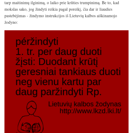
tarp maitinimų ilginimą, o laiko prie krūties trumpinimą. Be to, kad
per
daug?
mokslas sako, jog žindyti reikia pagal poreikį, čia dar ir liaudies
pastebėjimas - žindymo instrukcijos iš Lietuvių kalbos aiškinamojo
žodyno: