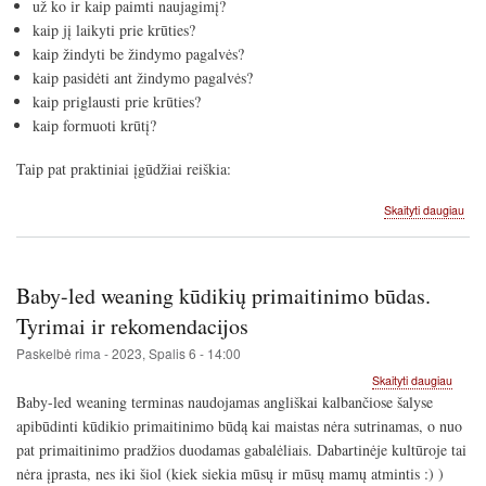
už ko ir kaip paimti naujagimį?
kaip jį laikyti prie krūties?
kaip žindyti be žindymo pagalvės?
kaip pasidėti ant žindymo pagalvės?
kaip priglausti prie krūties?
kaip formuoti krūtį?
Taip pat praktiniai įgūdžiai reiškia:
apie
Skaityti daugiau
Prak
žin
įgūd
sem
Baby-led weaning kūdikių primaitinimo būdas.
Tyrimai ir rekomendacijos
Paskelbė
rima
-
2023, Spalis 6 - 14:00
apie
Skaityti daugiau
Baby-
Baby-led weaning terminas naudojamas angliškai kalbančiose šalyse
led
apibūdinti kūdikio primaitinimo būdą kai maistas nėra sutrinamas, o nuo
weani
pat primaitinimo pradžios duodamas gabalėliais. Dabartinėje kultūroje tai
kūdiki
primai
nėra įprasta, nes iki šiol (kiek siekia mūsų ir mūsų mamų atmintis :) )