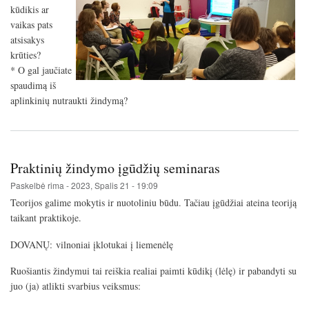
kūdikis ar
vaikas pats
atsisakys
krūties?
* O gal jaučiate
spaudimą iš
aplinkinių nutraukti žindymą?
Praktinių žindymo įgūdžių seminaras
Paskelbė
rima
-
2023, Spalis 21 - 19:09
Teorijos galime mokytis ir nuotoliniu būdu. Tačiau įgūdžiai ateina teoriją
taikant praktikoje.
DOVANŲ: vilnoniai įklotukai į liemenėlę
Ruošiantis žindymui tai reiškia realiai paimti kūdikį (lėlę) ir pabandyti su
juo (ja) atlikti svarbius veiksmus: