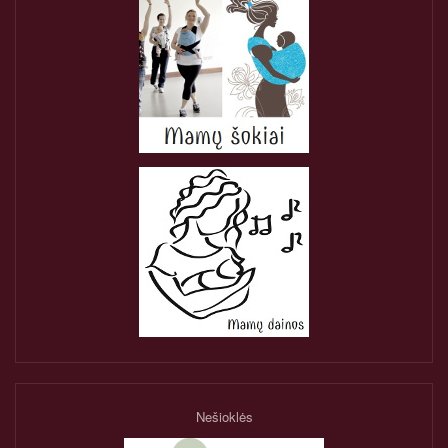
Nešioklės