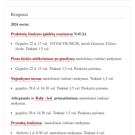
Renginiai
2024 metai
Praktinių žindymo įgūdžių seminaras
NAUJA
Gegužės 22 d. 17 val. GYVAI VILNIUJE, netoli Gerosios Vilties
žiedo. Trukmė 1.5 val.
Pieno kiekio užtikrinimas po gimdymo
nuotoliniai (online) mokymai:
Gegužės 22 d. 15 val. Trukmė 1,5 val. Paskaita įrašoma.
Nujunkymo menas
nuotoliniai (online) mokymai. Trukmė 1,5 val.
gegužės 29 d. d. 16.30 val. Trukmė 1,5 val. Paskaita įrašoma.
Atliepiantis ir
Baby - led
primaitinimas
nuotoliniai (online)
mokymai.
gegužės 29 d. 14.30 val. Trukmė 1,5 val. Paskaita įrašoma.
Dvynukų žindymas
nuotoliniai (online) mokymai.
birželio 1 d. 8.30 val. nuotoliniai mokymai. Trukmė 4 val.