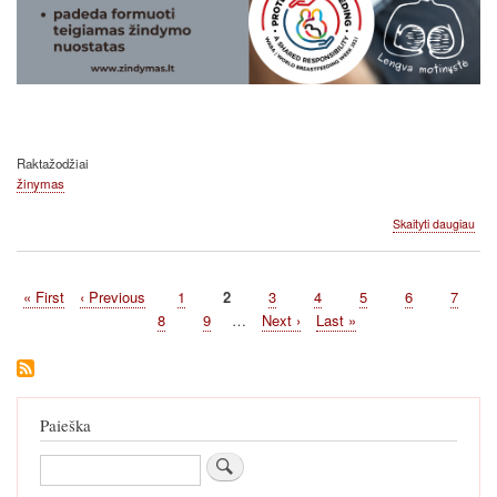
Raktažodžiai
žinymas
apie
Skaityti daugiau
Pas
žin
sava
First
« First
Previous
‹ Previous
Page
1
Current
2
Page
3
Page
4
Page
5
Page
6
Page
7
202
Pagination
page
page
page
Page
8
Page
9
…
Next
Next ›
Last
Last »
page
page
Paieška
Paieška