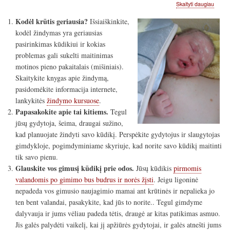
apie
Skaityti daugiau
Dešim
Kodėl krūtis geriausia?
Išsiaiškinkite,
mamo
žingsn
kodėl žindymas yra geriausias
sėkmi
pasirinkimas kūdikiui ir kokias
žindy
problemas gali sukelti maitinimas
link
(net
motinos pieno pakaitalais (mišiniais).
jeigu
Skaitykite knygas apie žindymą,
jūsų
pasidomėkite informacija internete,
ligoni
nėra
lankykitės
žindymo kursuose
.
ar
Papasakokite apie tai kitiems.
Tegul
nebesi
jūsų gydytoja, šeima, draugai sužino,
kaip
kad planuojate žindyti savo kūdikį. Perspėkite gydytojus ir slaugytojas
palank
nauja
gimdykloje, pogimdyminiame skyriuje, kad norite savo kūdikį maitinti
tik savo pienu.
Glauskite vos gimusį kūdikį prie odos.
Jūsų kūdikis
pirmomis
valandomis po gimimo bus budrus ir norės žįsti
. Jeigu ligoninė
nepadeda vos gimusio naujagimio mamai ant krūtinės ir nepalieka jo
ten bent valandai, pasakykite, kad jūs to norite.. Tegul gimdyme
dalyvauja ir jums vėliau padeda tėtis, draugė ar kitas patikimas asmuo.
Jis galės palydėti vaikelį, kai jį apžiūrės gydytojai, ir galės atnešti jums