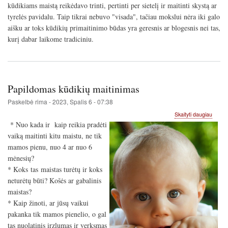
būdas
kūdikiams maistą reikėdavo trinti, pertinti per sietelį ir maitinti skystą ar
Tyrima
tyrelės pavidalu. Taip tikrai nebuvo "visada", tačiau mokslui nėra iki galo
ir
aišku ar toks kūdikių primaitinimo būdas yra geresnis ar blogesnis nei tas,
rekom
kurį dabar laikome tradiciniu.
Papildomas kūdikių maitinimas
Paskelbė
rima
-
2023, Spalis 6 - 07:38
apie
Skaityti daugiau
Papil
* Nuo kada ir kaip reikia pradėti
kūdiki
vaiką maitinti kitu maistu, ne tik
maitin
mamos pienu, nuo 4 ar nuo 6
mėnesių?
* Koks tas maistas turėtų ir koks
neturėtų būti? Košės ar gabalinis
maistas?
* Kaip žinoti, ar jūsų vaikui
pakanka tik mamos pienelio, o gal
tas nuolatinis irzlumas ir verksmas