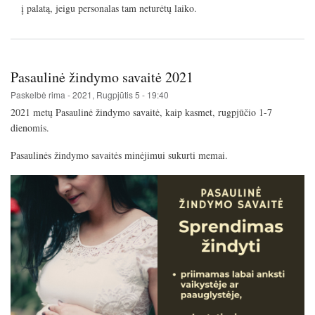
į palatą, jeigu personalas tam neturėtų laiko.
Pasaulinė žindymo savaitė 2021
Paskelbė
rima
-
2021, Rugpjūtis 5 - 19:40
2021 metų Pasaulinė žindymo savaitė, kaip kasmet, rugpjūčio 1-7
dienomis.
Pasaulinės žindymo savaitės minėjimui sukurti memai.