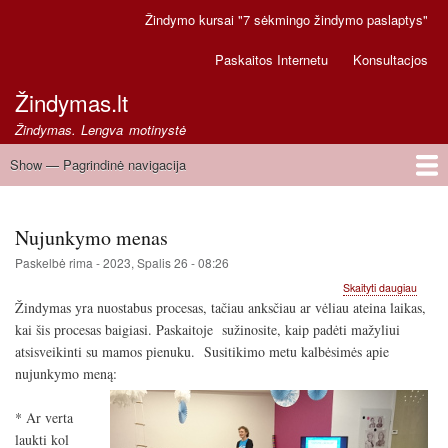
Pereiti
Žindymo kursai "7 sėkmingo žindymo paslaptys"
Secondary
į
links
pagrindinį
Paskaitos Internetu
Konsultacjos
turinį
Žindymas.lt
Žindymas. Lengva motinystė
Show — Pagrindinė navigacija
Pagrindinė
navigacija
Pirmas
Greitoji pagalba
Nujunkymo menas
Paskelbė
rima
-
2023, Spalis 26 - 08:26
apie
Skaityti daugiau
Nujun
Žindymas yra nuostabus procesas, tačiau anksčiau ar vėliau ateina laikas,
mena
kai šis procesas baigiasi. Paskaitoje sužinosite, kaip padėti mažyliui
atsisveikinti su mamos pienuku.
Susitikimo metu kalbėsimės apie
nujunkymo meną:
* Ar verta
laukti kol