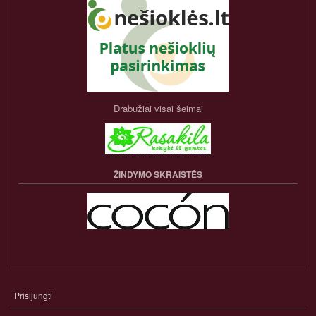
Drabužiai visai šeimai
ŽINDYMO SKRAISTĖS
Prisijungti
NARIO
PASKYROS