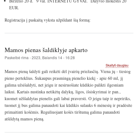
Birželio 20 d. 9 val. INTERNETU GYVAI. Dalyvio mokestis 20
EUR.
Registracija į paskaitą vyksta užpildant šią formą:
Mamos pienas šaldiklyje apkarto
Paskelbė
rima
-
2023, Balandis 14 - 16:28
apie
Skaityti daugiau
Mamo
Mamos pieną šaldyti gali reikėti dėl įvairių priežasčių. Viena jų - tiesiog
pienas
pieno perteklius. Sukaupus prasmingą pienelio kiekį - apie 60 ml, jį
šaldikl
galima užsišaldyti, net jeigu ir nesiruošiate kūdikio palikti ilgesniam
apkart
laikui. Kartais nustinka netikėtų dalykų, ligos, išsiskyrimai ir pan.,
kuomet užššaldytas pienelis gali labai praversti. O jeigu taip ir nepririks,
tuomet jį bus galima panaudoti kai kūdikis sulauks 6 mėnesių ir pradėsite
primaitinti košėmis. Reguliuojant košės tirštumą galima panaudoti
atšildytą mamos pieną.