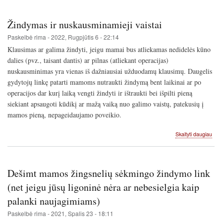
Žindymas ir nuskausminamieji vaistai
Paskelbė
rima
-
2022, Rugpjūtis 6 - 22:14
Klausimas ar galima žindyti, jeigu mamai bus atliekamas nedidelės kūno
dalies (pvz., taisant dantis) ar pilnas (atliekant operacijas)
nuskausminimas yra vienas iš dažniausiai užduodamų klausimų. Daugelis
gydytojų linkę patarti mamoms nutraukti žindymą bent laikinai ar po
operacijos dar kurį laiką vengti žindyti ir ištraukti bei išpilti pieną
siekiant apsaugoti kūdikį ar mažą vaiką nuo galimo vaistų, patekusių į
mamos pieną, nepageidaujamo poveikio.
apie
Skaityti daugiau
Žin
ir
nus
vais
Dešimt mamos žingsnelių sėkmingo žindymo link
(net jeigu jūsų ligoninė nėra ar nebesielgia kaip
palanki naujagimiams)
Paskelbė
rima
-
2021, Spalis 23 - 18:11