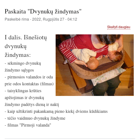
Paskaita "Dvynukų žindymas"
Paskelbė
rima
-
2022, Rugpjūtis 27 - 04:12
apie
Skaityti daugiau
Paskai
I dalis. Išnešiotų
"Dvyn
žindy
dvynukų
žindymas:
- sėkmingo dvynukų
žindymo sąlygos
- pirmosios valandos ir oda
prie odos kontaktas (filmas)
- taisyklingas krūties
apžiojimas ir dvynukų
žindymo padėtys dieną ir naktį
- kaip užtikrinti pakankamą pieno kiekį dviems kūdikiams
- tėčio vaidmuo dvynukų žindyme
- filmas "Pirmoji valanda"