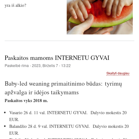
yra iš alkio?
Paskaitos mamoms INTERNETU GYVAI
Paskelbė
rima
-
2023, Birželis 7 - 13:22
apie
Skaityti daugiau
Paskai
Baby-led weaning primaitinimo būdas: tyrimų
mamo
INTE
apžvalga ir idėjos taikymams
GYVAI
Paskaitos vyks 2018 m.
Vasario 26 d. 11 val. INTERNETU GYVAI. Dalyvio mokestis 20
EUR.
Balandžio 28 d. 9 val. INTERNETU GYVAI. Dalyvio mokestis 20
EUR.