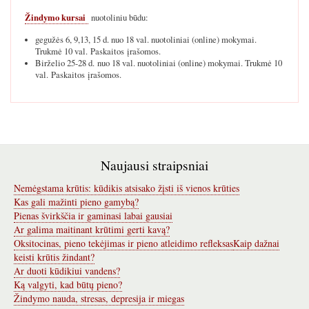
Žindymo kursai
nuotoliniu būdu:
gegužės 6, 9,13, 15 d. nuo 18 val. nuotoliniai (online) mokymai.
Trukmė 10 val. Paskaitos įrašomos.
Birželio 25-28 d. nuo 18 val. nuotoliniai (online) mokymai. Trukmė 10
val. Paskaitos įrašomos.
Naujausi straipsniai
Nemėgstama krūtis: kūdikis atsisako žįsti iš vienos krūties
Kas gali mažinti pieno gamybą?
Pienas švirkščia ir gaminasi labai gausiai
Ar galima maitinant krūtimi gerti kavą?
Oksitocinas, pieno tekėjimas ir pieno atleidimo refleksas
Kaip dažnai
keisti krūtis žindant?
Ar duoti kūdikiui vandens?
Ką valgyti, kad būtų pieno?
Žindymo nauda, stresas, depresija ir miegas