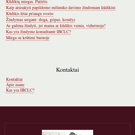
Kūdikių miegas. Patirtis
Kaip atsisakyti papildomo mišinuko davimo žindomam kūdikiui
Kūdikis lėtai priauga svorio
Žindymas sergant: sloga, gripas, kosulys
Ar galima žindyti, jei mama ar kūdikis vemia, viduriuoja?
Kas yra žindymo konsultantė IBCLC?
Miega su krūtimi burnoje
Kontaktai
Kontaktai
Apie mane
Kas yra IBCLC?